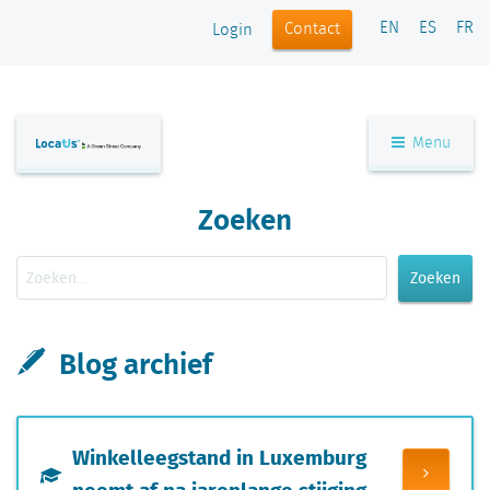
EN
ES
FR
Contact
Login
Menu
Zoeken
Zoeken
Blog archief
Winkelleegstand in Luxemburg
neemt af na jarenlange stijging