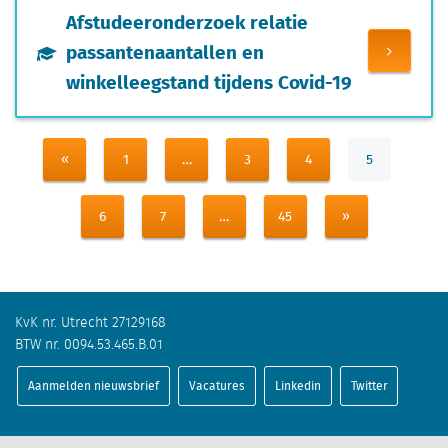
Afstudeeronderzoek relatie
passantenaantallen en
winkelleegstand tijdens Covid-19
«
1
…
3
4
5
6
7
…
45
»
KvK nr. Utrecht 27129168
BTW nr. 0094.53.465.B.01
Aanmelden nieuwsbrief
Vacatures
Linkedin
Twitter