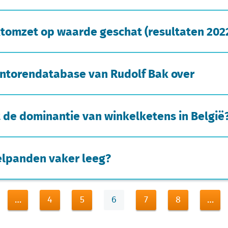
tomzet op waarde geschat (resultaten 202
ntorendatabase van Rudolf Bak over
 de dominantie van winkelketens in België
elpanden vaker leeg?
…
4
5
6
7
8
…