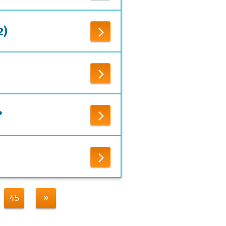
2)
?
45
»