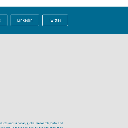
s
Linkedin
Twitter
oducts and services, global Research, Data and