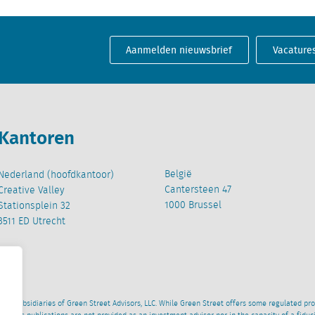
Aanmelden nieuwsbrief
Vacature
Kantoren
België
Nederland (hoofdkantoor)
Cantersteen 47
Creative Valley
1000 Brussel
Stationsplein 32
3511 ED Utrecht
wned subsidiaries of Green Street Advisors, LLC. While Green Street offers some regulated pr