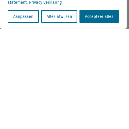
statement.
Privacy verklaring
Aanpassen
Alles afwijzen
Accepteer alles
Telefoon: 00 31 85 7603283
E-mail: info@locatus.com
KvK nr. Utrecht 27129168
BTW nr. 0094.53.465.B.01
Aanmelden nieuwsbrief
Vacatures
Linkedin
Twitter