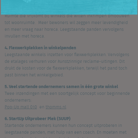
3. Food courts, mixed use en hergebruik
Ruimte die vrijkomt bij winkels die willen inkrimpen ombouwen
tot woonruimte. Meer bewoners wil zeggen meer levendigheid
en meer vraag naar horeca. Leegstaande panden vervolgens
invullen met horeca.
4. Flexwerkplekken in winkelpanden
Leegstaande winkels inzetten voor flexwerkplekken. Vervolgens
de etalages verhuren voor
kunstzinnige
reclame-uitingen. Dit
drukt de kosten voor de flexwerkplekken, terwijl het pand toch
past binnen het winkelgebied.
5. Veel startende ondernemers samen in één grote winkel
Twee inzendingen met een soortgelijk concept voor beginnende
ondernemers:
Pop-Up mall 010
en
thomms.nl
6. StartUp Uitprobeer Plek (SUUP)
Startende ondernemers kunnen hun concept uitproberen in
leegstaande panden, met hulp van een coach. En moeten met