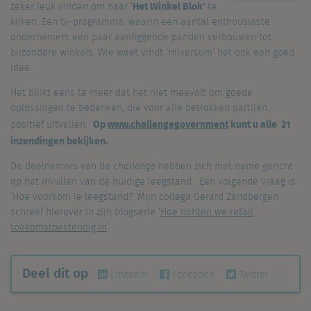
Het Winkel Blok’
zeker leuk vinden om naar ‘
te
kijken. Een tv-programma, waarin een aantal enthousiaste
ondernemers een paar aanliggende panden verbouwen tot
bijzondere winkels. Wie weet vindt ‘Hilversum’ het ook een goed
idee.
Het blijkt eens te meer dat het niet meevalt om goede
oplossingen te bedenken, die voor alle betrokken partijen
Op
www.challengegovernment
kunt u alle 21
positief uitvallen.
inzendingen bekijken.
De deelnemers van de
challenge
hebben zich met name gericht
op het invullen van de huidige leegstand. Een volgende vraag is
‘Hoe voorkom je leegstand?’ Mijn collega Gerard Zandbergen
schreef hierover in zijn blogserie ‘
Hoe richten we retail
toekomstbestendig in
‘.
Deel dit op
Linkedin
Facebook
Twitter