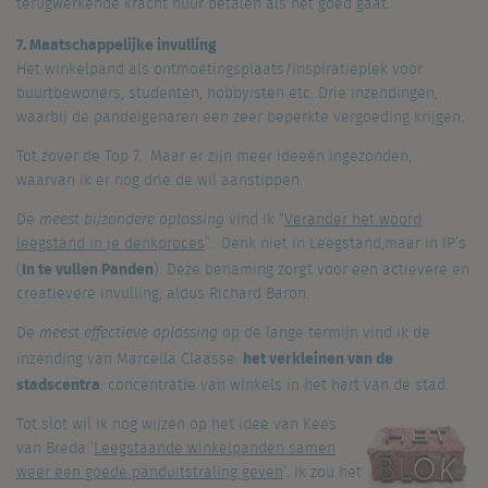
terugwerkende kracht huur betalen als het goed gaat.
7. Maatschappelijke invulling
Het winkelpand als ontmoetingsplaats/inspiratieplek voor
buurtbewoners, studenten, hobbyisten etc. Drie inzendingen,
waarbij de pandeigenaren een zeer beperkte vergoeding krijgen.
Tot zover de Top 7. Maar er zijn meer ideeën ingezonden,
waarvan ik er nog drie de wil aanstippen.
De
meest bijzondere oplossing
vind ik “
Verander het woord
leegstand in je denkproces
”. Denk niet in Leegstand,maar in IP’s
In te vullen Panden
(
). Deze benaming zorgt voor een actievere en
creatievere invulling, aldus Richard Baron.
De
meest effectieve oplossing
op de lange termijn vind ik de
het verkleinen van de
inzending van Marcella Claasse:
stadscentra
: concentratie van winkels in het hart van de stad.
Tot slot wil ik nog wijzen op het idee van Kees
van Breda ‘
Leegstaande winkelpanden samen
weer een goede panduitstraling geven
’. Ik zou het