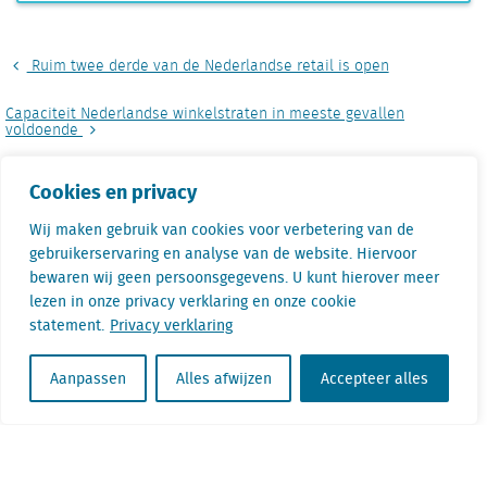
Ruim twee derde van de Nederlandse retail is open
Capaciteit Nederlandse winkelstraten in meeste gevallen
voldoende
Cookies en privacy
Gertjan Slob is Directeur Onderzoek bij
Wij maken gebruik van cookies voor verbetering van de
Locatus. Tijdens zijn werk is hij continu bezig
gebruikerservaring en analyse van de website. Hiervoor
bewaren wij geen persoonsgegevens. U kunt hierover meer
met het analyseren van retaildata. Hierbij
lezen in onze privacy verklaring en onze cookie
signaleert hij regelmatig opvallende trends en
statement.
Privacy verklaring
ontwikkelingen. Hij is dan ook een
veelgevraagd spreker.
Aanpassen
Alles afwijzen
Accepteer alles