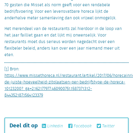
70 gasten die Misset als norm geeft voor een rendabele
bedrijfsvoering. Voor een levensvatbare horeca lijkt de
anderhalve meter samenleving dan ook vrijwel onmogelijk.
Het merendeel van de restaurants zal hierdoor in de loop van
het jaar failliet gaan en dat lijkt mij onwenselijk. Voor
restaurants moet dus serieus worden nagedacht over een
flexibeler beleid, anders kan over een jaar niemand meer uit
eten.
[1]
Bron:
https://www.missethoreca.nl/restaurant/artikel/2017/06/horecainri
de-juiste-hoeveelheid-zitplaatsen-per-bedrijfstype-de-horeca-
10123200?_ga=2.162177977.460900751.1587371312-
844352187.1564123379
Deel dit op
Linkedin
Facebook
Twitter