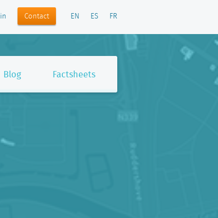
Contact
in
EN
ES
FR
Blog
Factsheets