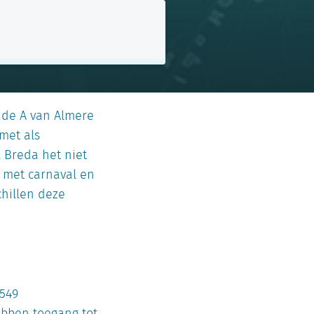
 de A van Almere
met als
l Breda het niet
s met carnaval en
chillen deze
.549