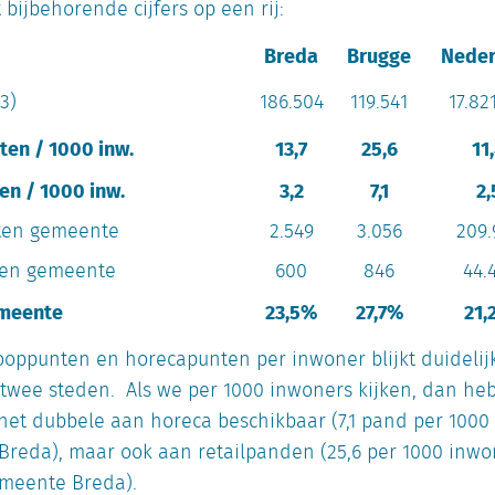
bijbehorende cijfers op een rij:
Breda
Brugge
Neder
3)
186.504
119.541
17.82
en / 1000 inw.
13,7
25,6
11
en / 1000 inw.
3,2
7,1
2,
ten gemeente
2.549
3.056
209.
den gemeente
600
846
44.
emeente
23,5%
27,7%
21,
ooppunten en horecapunten per inwoner blijkt duidelijk
 twee steden. Als we per 1000 inwoners kijken, dan he
 het dubbele aan horeca beschikbaar (7,1 pand per 1000
n Breda), maar ook aan retailpanden (25,6 per 1000 inwo
gemeente Breda).