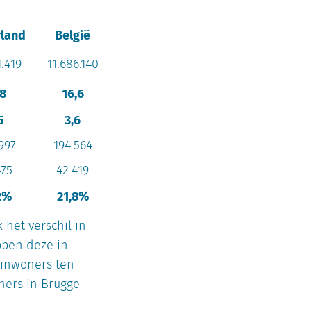
land
België
1.419
11.686.140
,8
16,6
5
3,6
997
194.564
475
42.419
2%
21,8%
 het verschil in
bben deze in
 inwoners ten
ners in Brugge