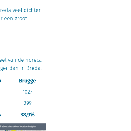
Breda veel dichter
r een groot
eel van de horeca
oger dan in Breda.
a
Brugge
1027
399
%
38,9%