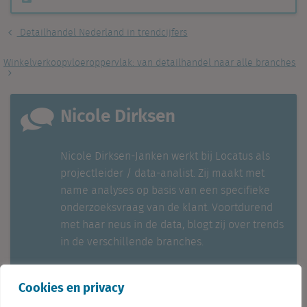
Detailhandel Nederland in trendcijfers
Winkelverkoopvloeroppervlak: van detailhandel naar alle branches
Nicole Dirksen
Nicole Dirksen-Janken werkt bij Locatus als
projectleider / data-analist. Zij maakt met
name analyses op basis van een specifieke
onderzoeksvraag van de klant. Voortdurend
met haar neus in de data, blogt zij over trends
in de verschillende branches.
Cookies en privacy