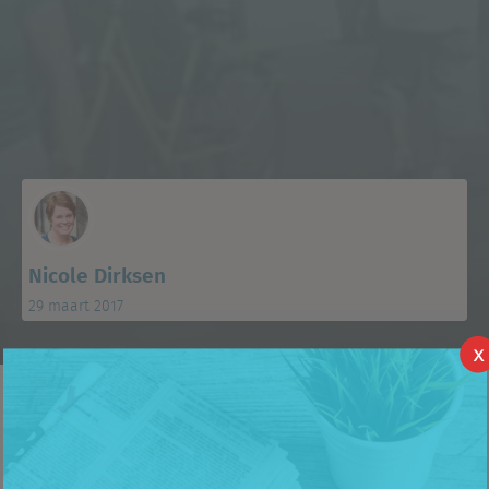
Nicole Dirksen
29 maart 2017
X
Vorige week nam ik de detailhandel in Nederland onder de loep.
Deze week ga ik verder in op de Belgische detailhandel
(kleinhandel). Omdat Locatus alle verkooppunten België in kaart
heeft, kunnen we goed provincies en winkelgebieden vergelijken.