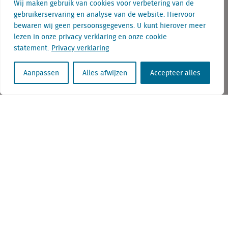
Wij maken gebruik van cookies voor verbetering van de
gebruikerservaring en analyse van de website. Hiervoor
bewaren wij geen persoonsgegevens. U kunt hierover meer
lezen in onze privacy verklaring en onze cookie
statement.
Privacy verklaring
Aanpassen
Alles afwijzen
Accepteer alles
Telefoon: + 31 (0) 085 7603283
E-mail: info@locatus.com
KvK nr. Utrecht 27129168
BTW nr. 0094.53.465.B.01
Aanmelden nieuwsbrief
Vacatures
Linkedin
Twitter