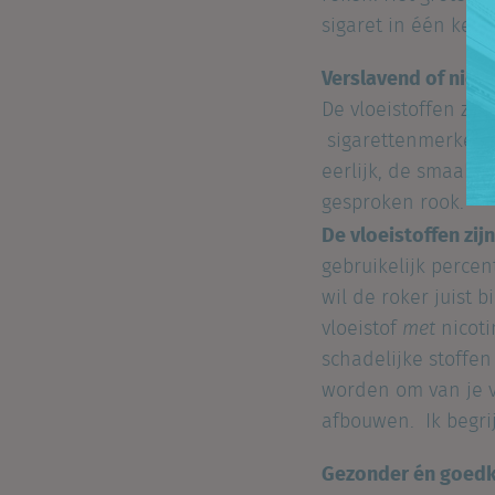
sigaret in één keer
Verslavend of niet-
De vloeistoffen zijn
sigarettenmerken. 
eerlijk, de smaak 
gesproken rook.
De vloeistoffen zij
gebruikelijk percen
wil de roker juist 
vloeistof
met
nicoti
schadelijke stoffen
worden om van je v
afbouwen. Ik begrij
Gezonder én goed