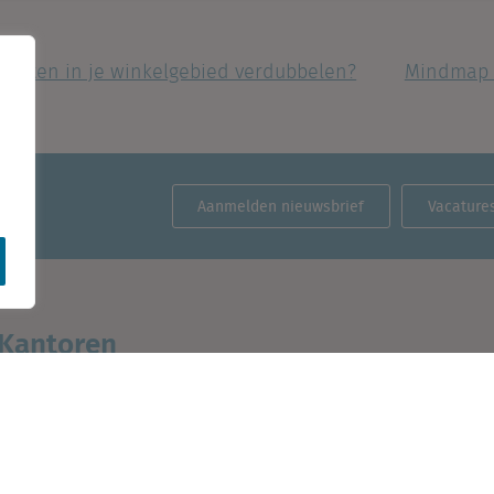
santen in je winkelgebied verdubbelen?
Mindmap v
Aanmelden nieuwsbrief
Vacature
Kantoren
België
Nederland (hoofdkantoor)
Cantersteen 47
Creative Valley
1000 Brussel
Stationsplein 32
3511 ED Utrecht