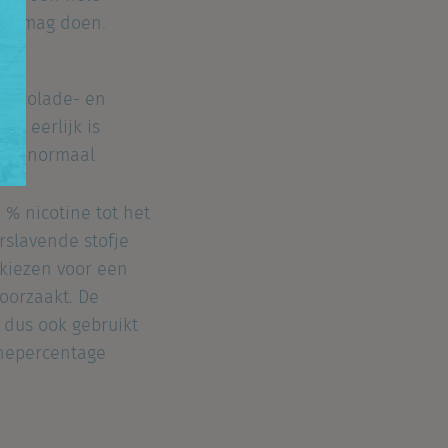
eral mag doen.
 chocolade- en
n eerlijk is
t ik normaal
0 % nicotine tot het
erslavende stofje
 kiezen voor een
roorzaakt. De
n dus ook gebruikt
inepercentage