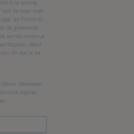
dat ik te weinig
 “wat de boer niet
ortugal en Frankrijk
nap de groeiende
nd aantal rookvrije
 overstappen. Maar
ren. En dat is de
ijfelen. Helemaal
onische sigaret
ven.