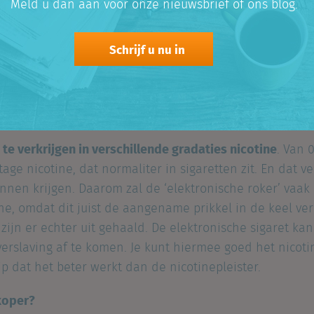
Meld u dan aan voor onze nieuwsbrief of ons blog.
 op hoeft te roken en dat je het elektronisch roken ov
verslavend, dat bepaal je zelf
Schrijf u nu in
 in vele smaken te krijgen. Het lijkt bijna snoep: fruit-,
Ik ben een gematigd roker en nam de proef op de som. E
kwam verdacht veel overeen met het merk sigaretten da
n te verkrijgen in verschillende gradaties nicotine
. Van 
tage nicotine, dat normaliter in sigaretten zit. En dat v
binnen krijgen. Daarom zal de ‘elektronische roker’ vaak
ne, omdat dit juist de aangename prikkel in de keel ve
 zijn er echter uit gehaald. De elektronische sigaret ka
erslaving af te komen. Je kunt hiermee goed het nicot
p dat het beter werkt dan de nicotinepleister.
koper?