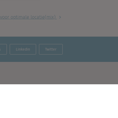
oor optimale locatie(mix)
s
Linkedin
Twitter