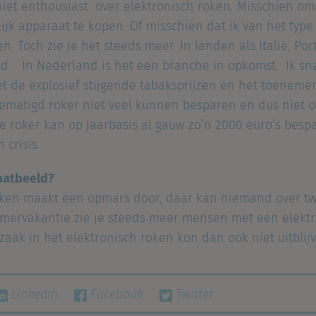
niet enthousiast over elektronisch roken. Misschien om
jk apparaat te kopen. Of misschien dat ik van het type
ben. Toch zie je het steeds meer. In landen als Italië, P
erd. In Nederland is het een branche in opkomst. Ik s
et de explosief stijgende tabaksprijzen en het toeneme
s gematigd roker niet veel kunnen besparen en dus niet
 roker kan op jaarbasis al gauw zo’n 2000 euro’s bespa
 crisis.
raatbeeld?
oken maakt een opmars door, daar kan niemand over tw
mervakantie zie je steeds meer mensen met een elektr
zaak in het elektronisch roken kon dan ook niet uitblij
Linkedin
Facebook
Twitter