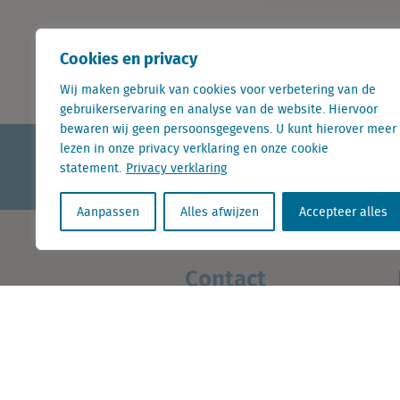
Cookies en privacy
Hoe kun je het aantal pas
Wij maken gebruik van cookies voor verbetering van de
gebruikerservaring en analyse van de website. Hiervoor
bewaren wij geen persoonsgegevens. U kunt hierover meer
lezen in onze privacy verklaring en onze cookie
KvK nr. Utrecht 27129168
statement.
Privacy verklaring
BTW nr. 0094.53.465.B.01
Aanpassen
Alles afwijzen
Accepteer alles
Contact
+31 (0) 85 760 3283
+32 (0) 2 267 2800
info@locatus.com