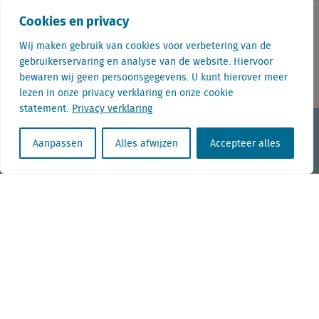
Cookies en privacy
Telefoon: 00 31 85 7603283
Wij maken gebruik van cookies voor verbetering van de
gebruikerservaring en analyse van de website. Hiervoor
E-mail: info@locatus.com
bewaren wij geen persoonsgegevens. U kunt hierover meer
lezen in onze privacy verklaring en onze cookie
statement.
Privacy verklaring
KvK nr. Utrecht 27129168
Aanpassen
Alles afwijzen
Accepteer alles
BTW nr. 0094.53.465.B.01
Aanmelden nieuwsbrief
Vacatures
Linkedin
Twitter
Contact
+31 (0) 85 760 3283
+32 (0) 2 267 2800