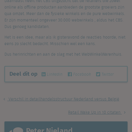
Daarnaast heeft het CBS uitgezocht dat de retailers die zowel
online als offline producten aanbieden de grootste groeiers zijn
qua omzet. Meer dan de fysieke winkels en de pure webwinkels.
Er zijn momenteel ongeveer 30.000 webwinkels , aldus het CBS.
Dus genoeg kandidaten.
Het is een idee, maar als ik gisteravond de reacties hoorde, niet
eens zo slecht bedacht. Misschien wel een kans.
Dus herinrichten en aan de slag met het WebWinkelWarenhuis.
Deel dit op
Linkedin
Facebook
Twitter
Verschil in detailhandelsstructuur Nederland versus België
Retail Wake Up in 10 citaten
Peter Nieland