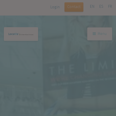
EN
ES
FR
Contact
Login
Menu