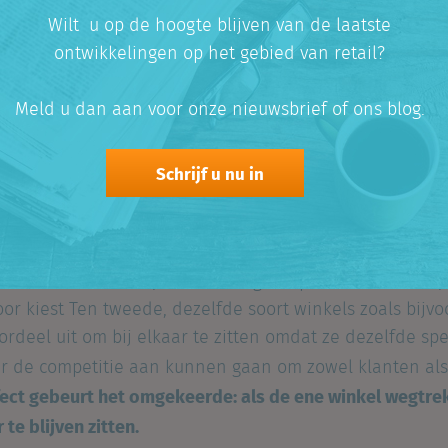
is dit effect anders bij grote of kleine winkels, grote o
Wilt u op de hoogte blijven van de laatste
ontwikkelingen op het gebied van retail?
k
Meld u dan aan voor onze nieuwsbrief of ons blog.
d om bij elkaar te gaan zitten, en wel om twee redenen.
eur uitstapt op weg naar het winkelgebied, zit er in zi
nkels hij wil bezoeken en wat hij daar allemaal wil ko
Schrijf u nu in
n in een zo kort mogelijke tijd voor zo laag mogelijke ko
j elkaar in de buurt vestigen, heeft dit dus voordelen 
. Een winkel die verder weg ligt zal de consument mind
 bezoeken en als hij een vervangend product dichterbij 
oor kiest Ten tweede, dezelfde soort winkels zoals bij
ordeel uit om bij elkaar te zitten omdat ze dezelfde sp
ar de competitie aan kunnen gaan om zowel klanten a
ect gebeurt het omgekeerde: als de ene winkel wegtrek
te blijven zitten.