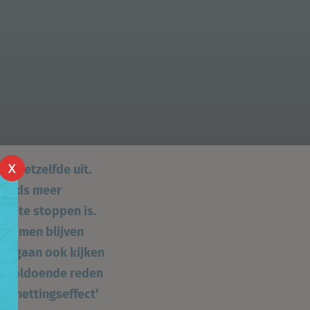
 er hetzelfde uit.
X
steeds meer
iet te stoppen is.
ekwamen blijven
rs gaan ook kijken
en. Voldoende reden
esmettingseffect’