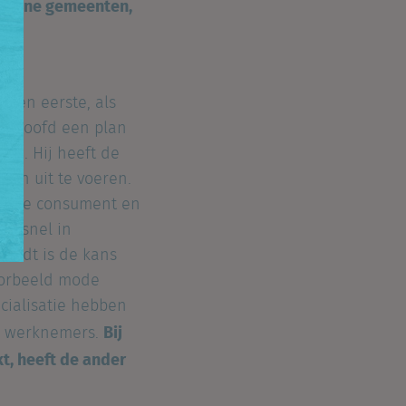
f kleine gemeenten,
 Ten eerste, als
jn hoofd een plan
pen. Hij heeft de
sten uit te voeren.
voor de consument en
er snel in
vindt is de kans
voorbeeld mode
ecialisatie hebben
Bij
ls werknemers.
t, heeft de ander