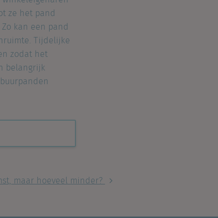
n winkeleigenaren
ot ze het pand
. Zo kan een pand
ruimte. Tijdelijke
en zodat het
n belangrijk
in buurpanden
mst, maar hoeveel minder?