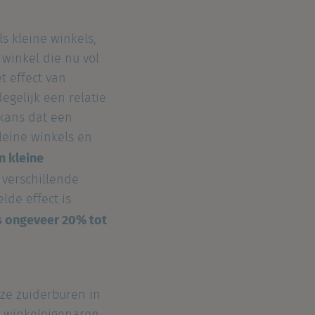
s kleine winkels,
winkel die nu vol
t effect van
egelijk een relatie
 kans dat een
kleine winkels en
n kleine
 verschillende
lde effect is
ds ongeveer 20% tot
nze zuiderburen in