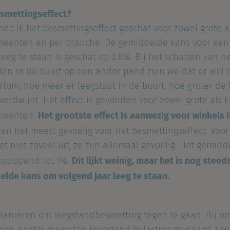
esmettingseffect?
eb ik het besmettingseffect geschat voor zowel grote al
emeenten en per branche. De gemiddelde kans voor een 
leeg te staan is geschat op 2.8%. Bij het schatten van he
en in de buurt op een ander pand zien we dat er wel d
rtom, hoe meer er leegstaat in de buurt, hoe groter de
erdwijnt. Het effect is gevonden voor zowel grote als 
Het grootste effect is aanwezig voor winkels i
emeenten.
jken het meest gevoelig voor het besmettingseffect. Voor
 niet zoveel uit, ze zijn allemaal gevoelig. Het gemidde
Dit lijkt weinig, maar het is nog stee
 oplopend tot 1%.
lde kans om volgend jaar leeg te staan.
 manieren om leegstandbesmetting tegen te gaan. Bij o