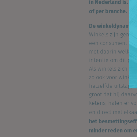
in Nederland is. En 
of per branche.
De winkeldynamie
Winkels zijn geneig
een consument de d
met daarin welke wi
intentie om dit pla
Als winkels zich bi
zo ook voor winkels
hetzelfde uitstapje
groot dat hij daarv
ketens, halen er vo
en direct met elka
het besmettingseff
minder reden om er 