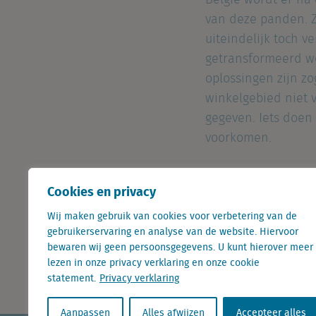
België wordt er na
van deze panden. Z
uiteindelijk toch 
getransformeerd wo
oplossingen zijn z
winkelgebied niet v
gegeven. Iets doen
voorkomen.
Deel dit op
Cookies en privacy
Wij maken gebruik van cookies voor verbetering van de
gebruikerservaring en analyse van de website. Hiervoor
bewaren wij geen persoonsgegevens. U kunt hierover meer
Nieuwe winkels in beeld
lezen in onze privacy verklaring en onze cookie
statement.
Privacy verklaring
Aanpassen
Alles afwijzen
Accepteer alles