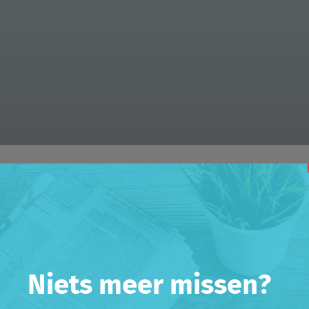
oopt valt het op: veel winkelstraten in grote steden zien
traten richting de randen van het centrum, dan vind je 
 gebeurt er nou precies? Het lijkt wel een proces dat n
eg te staan, consumenten die eerst naar die winkel to
 winkels ook minder bezoekers oplevert. Deze winkelie
Niets meer missen?
s, en de straat komt er steeds meer verlaten uit te zi
n scriptie te onderzoeken hoe groot het zogenaamde ‘b