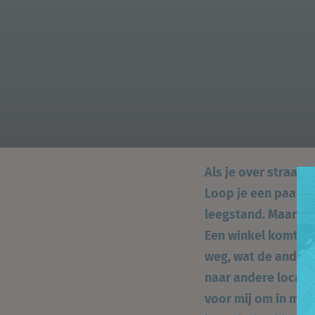
Als je over straat l
Loop je een paar s
leegstand. Maar wat
Een winkel komt le
weg, wat de andere
naar andere locatie
voor mij om in mij