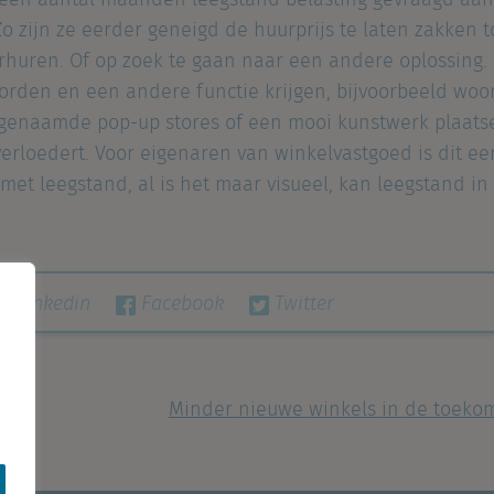
 een aantal maanden leegstand belasting gevraagd aa
o zijn ze eerder geneigd de huurprijs te laten zakken t
verhuren. Of op zoek te gaan naar een andere oplossing
rden en een andere functie krijgen, bijvoorbeeld woon
ogenaamde pop-up stores of een mooi kunstwerk plaats
erloedert. Voor eigenaren van winkelvastgoed is dit ee
 met leegstand, al is het maar visueel, kan leegstand 
Linkedin
Facebook
Twitter
Minder nieuwe winkels in de toeko