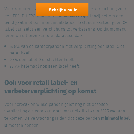
Voor kantoren is er al een algemeen geldende verplichting voor
Schrijf u nu in
minimaal C zijn
een EPC. Dit EPC-label moet
, tenzij het om een
pand gaat met een monumentstatus. Haalt een kantoor geen C-
label dan geldt een verplichting tot verbetering. Op dit moment
leren wij uit onze kantorendatabase dat:
67,8% van de kantoorpanden met verplichting een label C of
beter heeft;
9,5% een label D of slechter heeft;
22,7% helemaal nog geen label heeft.
Ook voor retail label- en
verbeterverplichting op komst
Voor horeca- en winkelpanden geldt nog niet dezelfde
verplichting als voor kantoren, maar die lijkt er in 2025 wel aan
minimaal label
te komen. De verwachting is dan dat deze panden
D
moeten hebben.