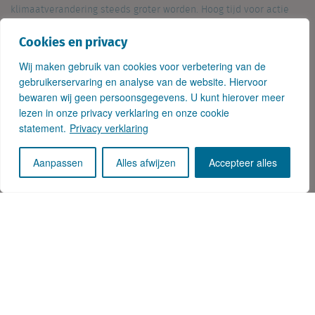
klimaatverandering steeds groter worden. Hoog tijd voor actie
dus!
Cookies en privacy
De energielabels voor de retail zijn binnenkort ook beschikbaar in
Wij maken gebruik van cookies voor verbetering van de
Locatus Online.
gebruikerservaring en analyse van de website. Hiervoor
bewaren wij geen persoonsgegevens. U kunt hierover meer
Deel dit op
lezen in onze privacy verklaring en onze cookie
Linkedin
Facebook
Twitter
statement.
Privacy verklaring
Aanpassen
Alles afwijzen
Accepteer alles
Ontwikkeling Retail in België vanuit 4 invalshoeken
Gerard Zandbergen: 25 jaar bij Locatus
Gertjan Slob is Directeur Onderzoek bij
Locatus. Tijdens zijn werk is hij continu bezig
met het analyseren van retaildata. Hierbij