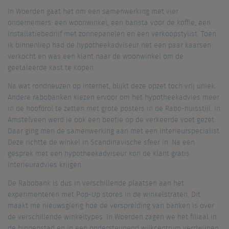
In Woerden gaat het om een samenwerking met vier
ondernemers: een woonwinkel, een barista voor de koffie, een
installatiebedrijf met zonnepanelen en een verkoopstylist. Toen
ik binnenliep had de hypotheekadviseur net een paar kaarsen
verkocht en was een klant naar de woonwinkel om de
geëtaleerde kast te kopen.
Na wat rondneuzen op internet, blijkt deze opzet toch vrij uniek.
Andere rabobanken kiezen ervoor om het hypotheekadvies meer
in de hoofdrol te zetten met grote posters in de Rabo-huisstijl. In
Amstelveen werd je ook een beetje op de verkeerde voet gezet.
Daar ging men de samenwerking aan met een interieurspecialist.
Deze richtte de winkel in Scandinavische sfeer in. Na een
gesprek met een hypotheekadviseur kon de klant gratis
interieuradvies krijgen.
De Rabobank is dus in verschillende plaatsen aan het
experimenteren met Pop-Up stores in de winkelstraten. Dit
maakt me nieuwsgierig hoe de verspreiding van banken is over
de verschillende winkeltypes. In Woerden zagen we het filiaal in
de binnenstad en in een ondersteunend wijkcentrum verdwijnen.