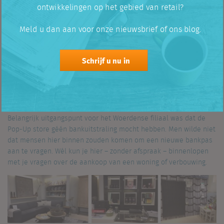
Rabobank look-and-feel. De ander kiest ervoor om meer het
ontwikkelingen op het gebied van retail?
‘woonwinkelen’ centraal te stellen. Filiaal Woerden kiest
duidelijk voor het laatste. De Pop-Up Store van de Rabobank is
Meld u dan aan voor onze nieuwsbrief of ons blog.
ingericht in samenwerking met lokale ondernemers. Een win-
win-situatie: lokale ondernemers kunnen zich hier goed
profileren en de kosten voor de Rabobank liggen een stuk lager.
Schrijf u nu in
De lokale keuze
Belangrijk uitgangspunt voor het Woerdense filiaal was dat de
Pop-Up store géén bankuitstraling mocht hebben. Men wilde niet
dat mensen hier binnen zouden komen om een nieuwe bankpas
aan te vragen. Wél kun je hier – zonder afspraak – binnenlopen
met je vragen over de aankoop van een woning of verbouwing.