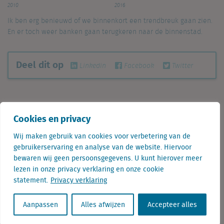
2010
2016
Ik ben erg benieuwd of we binnenkort een trendbreuk gaan zien.
En er toch weer banken gaan terugkeren naar de binnenstad.
Deel dit op
Linkedin
Facebook
Twitter
The Mall of Scandinavia als voorbeeld
Cookies en privacy
Loopt aantal schadeherstelbedrijven synchroon met
Wij maken gebruik van cookies voor verbetering van de
verkeersongevallen?
gebruikerservaring en analyse van de website. Hiervoor
bewaren wij geen persoonsgegevens. U kunt hierover meer
lezen in onze privacy verklaring en onze cookie
statement.
Privacy verklaring
Astrid is Marketing Communicatie Manager bij
Locatus en ziet zo heel wat interessante
Aanpassen
Alles afwijzen
Accepteer alles
informatie voorbij komen. Dit zorgt ervoor dat
zij met enige beroepsdeformatie door de