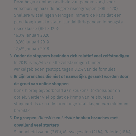
Deze hogere omloopsnelheid van panden zorgt voor
verschuiving naar de hogere risicogroepen (RRI > 120).
Snellere wisselingen verhogen immers de kans dat een
pand leeg komt te staan. Landelijk % panden in hoogste
risicoklasse (RRI > 120):
16,3% januari 2020
13,3% januari 2019
12,4% januari 2018
Onder de stoppers bevinden zich relatief veel zelfstandigen
In 2019 is 14,7% van alle zelfstandigen binnen
winkelgebieden gestopt, tegen 8,2% van de formules.
Er zijn branches die niet of nauwelijks geraakt worden door
de groei van online shoppen
Denk hierbij bijvoorbeeld aan keukens, textielsuper en
optiek. Verder viel op dat de krimp van reisbureaus
stagneert. Is er na de jarenlange kaalslag nu een minimum
bereikt?
De groepen
en
hebben branches met
Diensten
Leisure
opvallend veel starters
Schoonheidssalon (21%), Massagesalon (21%), Galerie (18%),