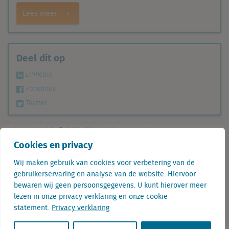
Lees meer
Deel dit op
Linkedin
Facebook
Twitter
Leegstand in België stijgt sterker dan ooit
Cookies en privacy
De nieuwste retailcijfers van de Benelux (2020)
Wij maken gebruik van cookies voor verbetering van de
gebruikerservaring en analyse van de website. Hiervoor
Mattijn Bezemer
bewaren wij geen persoonsgegevens. U kunt hierover meer
lezen in onze privacy verklaring en onze cookie
statement.
Privacy verklaring
Mattijn Bezemer is Managing Partner bij The
Big Data Company. Als econometrist richt hij