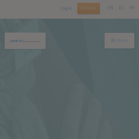
EN
ES
FR
Contact
Login
Menu