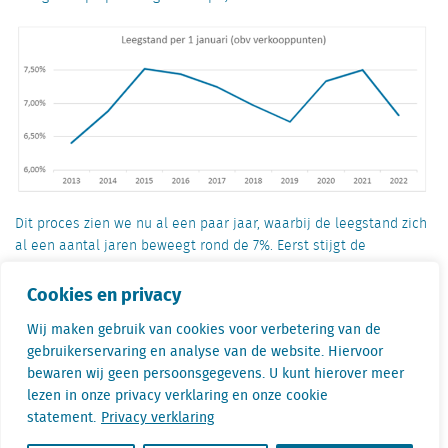
Dit proces zien we nu al een paar jaar, waarbij de leegstand zich
al een aantal jaren beweegt rond de 7%. Eerst stijgt de
leegstand, tot een niveau waarop de markt blijkbaar gaat
reageren, dan daalt de leegstand en lijkt de urgentie tot actie
Cookies en privacy
verdwenen waardoor dan vervolgens de leegstand weer gaat
Wij maken gebruik van cookies voor verbetering van de
stijgen. Het ziet er naar uit dat een zekere limiet aan de
gebruikerservaring en analyse van de website. Hiervoor
leegstand zit en die limiet lag de afgelopen jaren op zo’n 7,5%.
bewaren wij geen persoonsgegevens. U kunt hierover meer
lezen in onze privacy verklaring en onze cookie
Kanttekening
statement.
Privacy verklaring