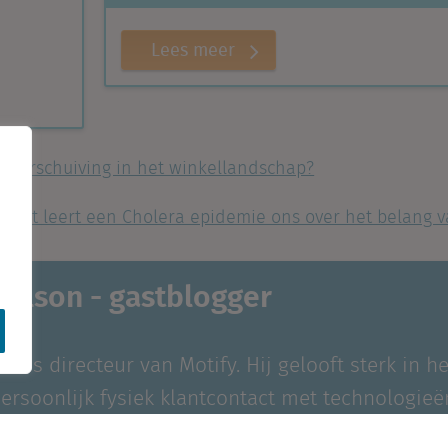
Lees meer
rdverschuiving in het winkellandschap?
Wat leert een Cholera epidemie ons over het belang v
colson - gastblogger
 is directeur van Motify. Hij gelooft sterk in he
rsoonlijk fysiek klantcontact met technologieë
n big data. Vanuit die visie ontwikkelt Motify