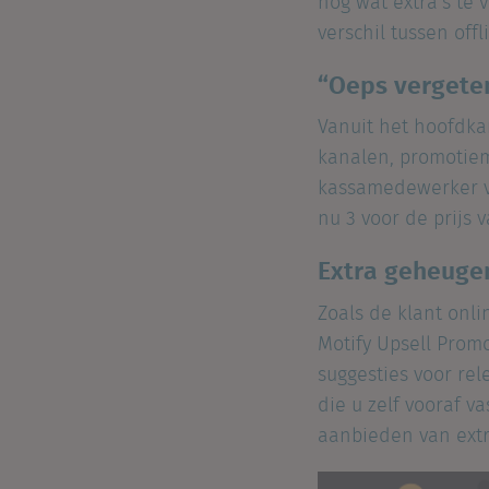
nog wat extra’s te
verschil tussen offl
“Oeps vergete
Vanuit het hoofdka
kanalen, promotiem
kassamedewerker ve
nu 3 voor de prijs 
Extra geheuge
Zoals de klant onl
Motify Upsell Prom
suggesties voor re
die u zelf vooraf v
aanbieden van extr