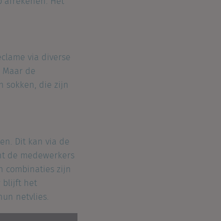
p afrekenen. Het
clame via diverse
. Maar de
 sokken, die zijn
n. Dit kan via de
ont de medewerkers
n combinaties zijn
blijft het
un netvlies.