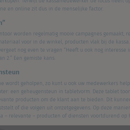
 verkopen. Terwijl de kassamedewerker de focus heeft o
ine en online zit dus in de menselijke factor.
n”
ntoor worden regelmatig mooie campagnes gemaakt; re
ateriaal voor in de winkel, producten vlak bij de kassa
rgeet nog even te vragen “Heeft u ook nog interesse in
van 2.” Een gemiste kans.
nsteun
ine wordt geholpen, zo kunt u ook uw medewerkers helpe
oter: een geheugensteun in tabletvorm. Deze tablet to
levante producten om de klant aan te bieden. Dit kunne
aststelt of die volgen uit omzetgegevens. Op deze manier 
a – relevante – producten of diensten voortdurend op h