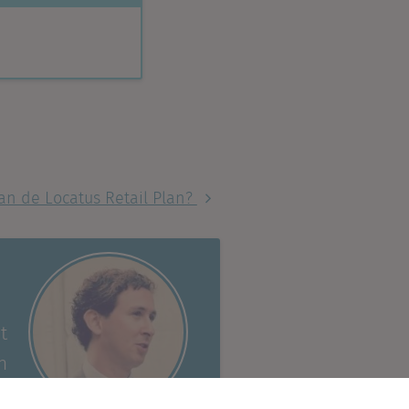
an de Locatus Retail Plan?
t
n