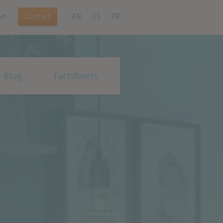
Contact
in
EN
ES
FR
Blog
Factsheets