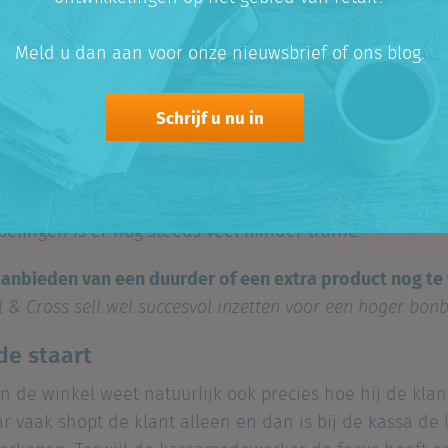
vergeten.
iet online verzonnen, maar deze principes komen uit de fy
Meld u dan aan voor onze nieuwsbrief of ons blog.
 het proces van
Upsell
en
Cross sell
niet altijd even vanz
Schrijf u nu in
uit te halen en dat kan iedere retailer nu extra goed 
er mensen door de winkelstraten lopen wil je zoveel mo
t oude niveau te komen zul je méér moeten omzetten p
lingen is er nog steeds veel minder traffic.
anbieden van een duurder of een extra product nog te 
l & Cross sell wel succesvol inzetten voor een hoger bon
 de staart
n de winkel weet natuurlijk ook precies hoe hij de kla
r vaak shopt de klant alleen en dan is bij de kassa de