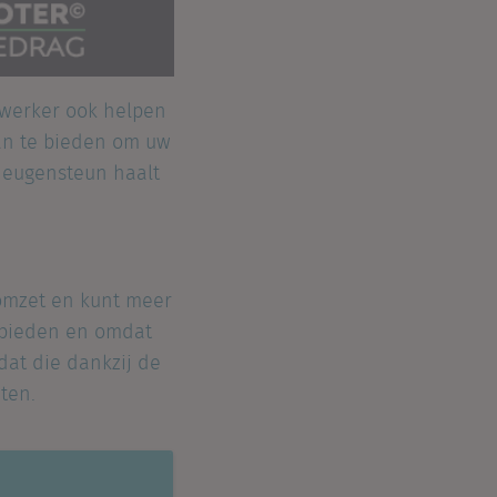
ewerker ook helpen
aan te bieden om uw
heugensteun haalt
e omzet en kunt meer
nbieden en omdat
mdat die dankzij de
ten.