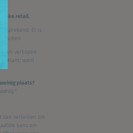
sieke retail.
elfsprekend. Er is
gebruiken.
gelijk verkopen.
er klant, want
weinig plaats?
bedrag?
nt kan verleiden om
 laatste kans om