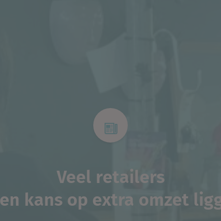
Veel retailers
ten kans op extra omzet lig