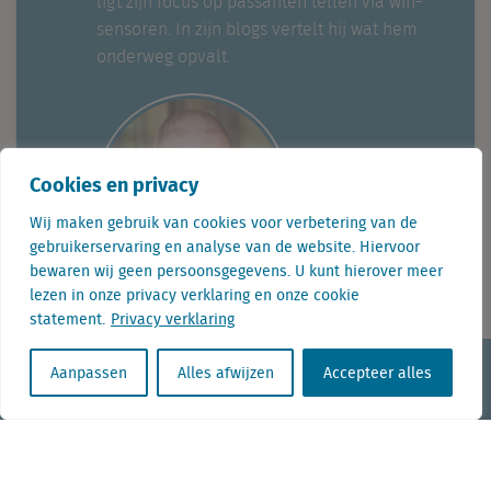
ligt zijn focus op passanten tellen via wifi-
sensoren. In zijn blogs vertelt hij wat hem
onderweg opvalt.
Cookies en privacy
Wij maken gebruik van cookies voor verbetering van de
gebruikerservaring en analyse van de website. Hiervoor
bewaren wij geen persoonsgegevens. U kunt hierover meer
lezen in onze privacy verklaring en onze cookie
statement.
Privacy verklaring
KvK nr. Utrecht 27129168
Aanpassen
Alles afwijzen
Accepteer alles
BTW nr. 0094.53.465.B.01
Aanmelden nieuwsbrief
Vacatures
Linkedin
Twitter