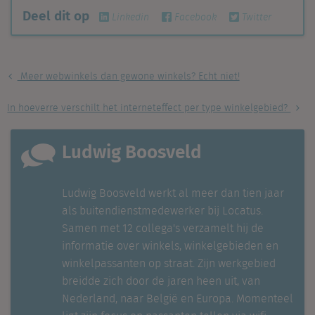
Deel dit op
Linkedin
Facebook
Twitter
Meer webwinkels dan gewone winkels? Echt niet!
In hoeverre verschilt het interneteffect per type winkelgebied?
Ludwig Boosveld
Ludwig Boosveld werkt al meer dan tien jaar
als buitendienstmedewerker bij Locatus.
Samen met 12 collega's verzamelt hij de
informatie over winkels, winkelgebieden en
winkelpassanten op straat. Zijn werkgebied
breidde zich door de jaren heen uit, van
Nederland, naar België en Europa. Momenteel