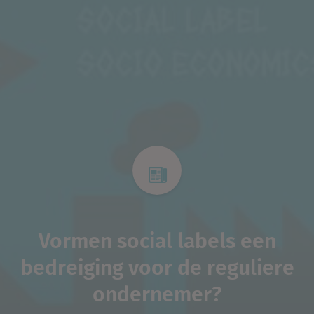
Vormen social labels een
bedreiging voor de reguliere
ondernemer?