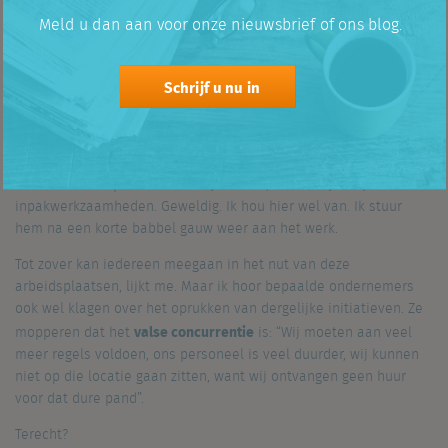
Of kunstgaleries.
Meld u dan aan voor onze nieuwsbrief of ons blog.
Ook in reguliere winkels en bedrijven is er vaak wel plek voor
iemand met een beperking. Zo kom ik in mijn eigen supermarkt
Schrijf u nu in
niet meer voorbij Martin zonder een praatje te maken. Martin
heeft het Syndroom van Down. Hij wil altijd weten waarom ik
vandaag geen bier heb gekocht en hoe het gaat met onze
favoriete voetbalclub. Een beetje vervelend voor de klant die hij
net aan het helpen is. Zodra hij me ziet, staakt hij al zijn
inpakwerkzaamheden. Geweldig. Ik hou hier wel van. Ik stuur
hem na een korte babbel gauw weer aan het werk.
Tot zover kan iedereen meegaan in het nut van deze
arbeidsplaatsen, lijkt me. Maar ik hoor bepaalde ondernemers
ook wel klagen over het oprukken van dergelijke initiatieven. Ze
valse concurrentie
mopperen dat het
is: “Wij moeten aan veel
meer regels voldoen, ons personeel is veel duurder, wij kunnen
niet op die locatie gaan zitten, want wij ontvangen geen huur
voor dat dure pand”.
Terecht?