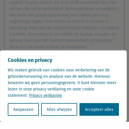
Locatie, locatie, locatie. Dit is en blijft essentieel voor het
succes van uw winkelnetwerk. Winkelgebieden veranderen.
Wat eerst een goede locatie was, kan ineens een stuk
ongunstiger liggen. Niet alleen uw bedrijf is immers in
beweging, maar ook de concurrentie en retailers uit andere
branches. Bovendien is niet alleen de huidige situatie van
belang, maar ook het toekomstperspectief. Locatus data
helpt u in de juiste locaties te investeren.
Cookies en privacy
Lees meer
Wij maken gebruik van cookies voor verbetering van de
gebruikerservaring en analyse van de website. Hiervoor
bewaren wij geen persoonsgegevens. U kunt hierover meer
Deel dit op
lezen in onze privacy verklaring en onze cookie
Linkedin
statement.
Privacy verklaring
Facebook
Aanpassen
Alles afwijzen
Accepteer alles
Twitter
Het verhaal achter de verdwenen winkels