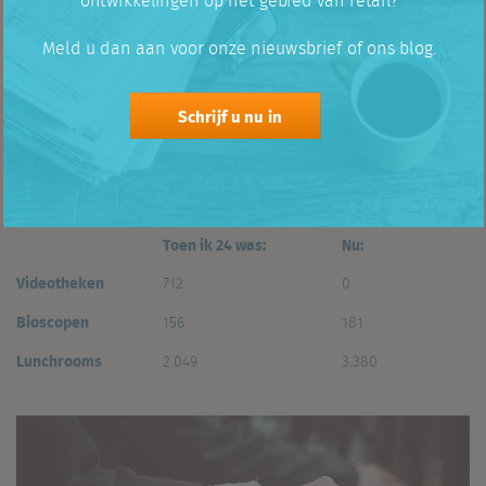
ontwikkelingen op het gebied van retail?
doorbrengen met het snuffelen door rekken vol VHS-tapes en
later DVD’s. “S.v.p. teruggespoeld inleveren” stond er op het bord
Meld u dan aan voor onze nieuwsbrief of ons blog.
bij de uitgang. Hier snappen mijn dochters van 10 en 18 helemaal
niets van.
Het is nu Netflix, Disney, HBO of – toch ook nog – de bioscoop. Die
Schrijf u nu in
laatste heeft de streamingdiensten wél overleefd. We gaan dan
wel minder de deur uit om te winkelen, maar voor beleving des
te meer. Voor een bioscoopbezoekje of lekker uit lunchen met
haar vriendinnen is mijn dochter zeker te vinden.
Toen ik 24 was:
Nu:
Videotheken
712
0
Bioscopen
156
181
Lunchrooms
2.049
3.380