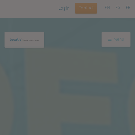
EN
ES
FR
Contact
Login
Menu