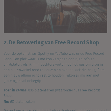
2. De Betovering van Free Record Shop
Voor de opkomst van Spotify en YouTube was er de Free Record
Shop. Een plek waar ik me kon vergapen aan rijen cd’s en
vinylplaten. Als ik mijn dochters vertel hoe het was om uren in
een platenwinkel rond te neuzen en over de kick die het gaf om
een nieuw album echt vast te houden, kijken zij mij aan met
grote ogen vol onbegrip.
Toen ik 24 was:
835 platenzaken (waaronder 181 Free Records
Shops)
Nu:
157 platenzaken
De ondergang van deze twee ketens herinnert me eraan hoe snel