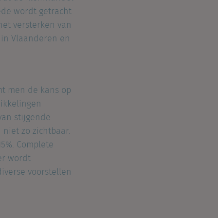
ede wordt getracht
het versterken van
s in Vlaanderen en
omt men de kans op
wikkelingen
van stijgende
niet zo zichtbaar.
15%. Complete
er wordt
iverse voorstellen