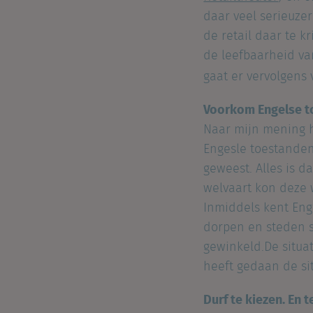
daar veel serieuze
de retail daar te 
de leefbaarheid va
gaat er vervolgens 
Voorkom Engelse 
Naar mijn mening h
Engesle toestanden.
geweest. Alles is 
welvaart kon deze w
Inmiddels kent En
dorpen en steden st
gewinkeld.De situa
heeft gedaan de si
Durf te kiezen. En t