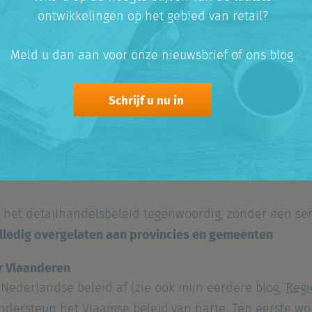
ontwikkelingen op het gebied van retail?
nde grootschalige detailhandel. Het beleid dat wordt 
ingselementen
aan de Vlaamse ambtenaren en aan de pr
Meld u dan aan voor onze nieuwsbrief of ons blog.
uren met het oog op een gestructureerd afwegingstraje
oei van de grootschalige detailhandel.” Hierbij worden
estreefd:
Schrijf u nu in
n verdere verlinting;
een aanbodbeleid op de daarvoor geschikte locaties;
een kernversterkend detailhandelsbeleid.
 het detailhandelsbeleid tegenwoordig, zonder een ser
lledig overgelaten aan provincies en gemeenten
.
r Vlaanderen
 Nederlandse beleid af (zie ook mijn eerdere blog:
Regi
ondersteun het Vlaamse beleid
van harte. Ten eerste w