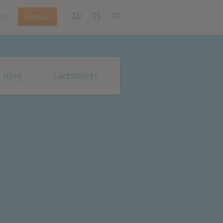
Contact
in
EN
ES
FR
Blog
Factsheets