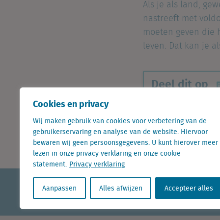
Als je als land, ge
nastreeft met vold
moeten geven die he
leven. Dat kan je 
Deel dit op
Cookies en privacy
Wij maken gebruik van cookies voor verbetering van de
Terugblik op schietpartij 
gebruikerservaring en analyse van de website. Hiervoor
bewaren wij geen persoonsgegevens. U kunt hierover meer
lezen in onze privacy verklaring en onze cookie
statement.
Privacy verklaring
KvK nr. Utrecht 27129168
Aanpassen
Alles afwijzen
Accepteer alles
BTW nr. 0094.53.465.B.01