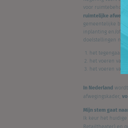
voor ruimtebehoeve
ruimtelijke afweg
gemeentelijke best
inplanting en/of gr
doelstellingen nag
het tegengaan va
het voeren van 
het voeren van 
In Nederland
wordt
vo
afwegingskader,
Mijn stem gaat naa
Ik keur het huidige
Retailtheater
) en 