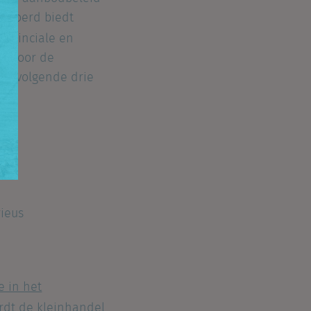
gevoerd biedt
ovinciale en
ct voor de
 de volgende drie
ieus
e in het
ordt de kleinhandel