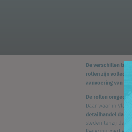
De verschillen tus
rollen zijn volledi
aanvoering van mini
De rollen omgedra
Daar waar in Vlaan
detailhandel daar t
steden tenzij dat e
Regering voert ene