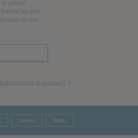
n je gebied
ilhandel de plek
nderdeel van het
m buitenschools te snacken?
s
Linkedin
Twitter