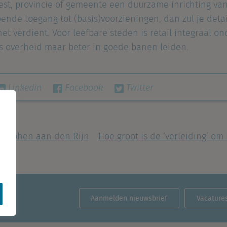
west, provincie of gemeente een duurzame inrichting va
oende toegang tot (basis)voorzieningen, dan zul je deta
t verdient. Voor leefbare steden is retail integraal o
als overheid maar beter in goede banen leiden.
Linkedin
Facebook
Twitter
in Alphen aan den Rijn
Hoe groot is de ‘verleiding’ o
Aanmelden nieuwsbrief
Vacature