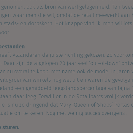
r genomen, ook als bron van werkgelegenheid. Ten twe
krijgen waar men die wil, omdat de retail meewerkt aan 
n stads- en dorpskern. Het knappe vind ik: men wil iet
voor.
toestanden
eeft Vlaanderen de juiste richting gekozen. Zo voork
 Daar zijn de afgelopen 20 jaar veel ‘out-of-town’ ont
daar nu overal te koop, met name ook de mode. In jaren 
ildgroei van winkels nog wel uit en waren de gevolgen 
geland een gemiddeld leegstandspercentage van bijna 
aan daar leeg. Terwijl er in de Retailparcs vrolijk verd
tie is nu zo dringend dat
Mary ‘Queen of Shops’ Portas
d
tuatie om te keren. Nog met weinig succes overigens .
e sturen.