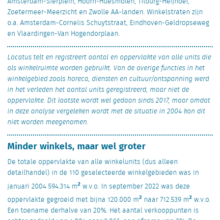
Amsterdam-Sierplein, Hoorn-Huesmolen, Tilburg-Heijhoef,
Zoetermeer-Meerzicht en Zwolle AA-landen. Winkelstraten zijn
o.a. Amsterdam-Cornelis Schuytstraat, Eindhoven-Geldropseweg
en Vlaardingen-Van Hogendorplaan.
Locatus telt en registreert aantal en oppervlakte van alle units die
als winkelruimte worden gebruikt. Van de overige functies in het
winkelgebied zoals horeca, diensten en cultuur/ontspanning werd
in het verleden het aantal units geregistreerd, maar niet de
oppervlakte. Dit laatste wordt wel gedaan sinds 2017, maar omdat
in deze analyse vergeleken wordt met de situatie in 2004 kon dit
niet worden meegenomen.
Minder winkels, maar wel groter
De totale oppervlakte van alle winkelunits (dus alleen
detailhandel) in de 110 geselecteerde winkelgebieden was in
2
januari 2004 594.314 m
w.v.o. In september 2022 was deze
2
2
oppervlakte gegroeid met bijna 120.000 m
naar 712.539 m
w.v.o.
Een toename derhalve van 20%. Het aantal verkooppunten is