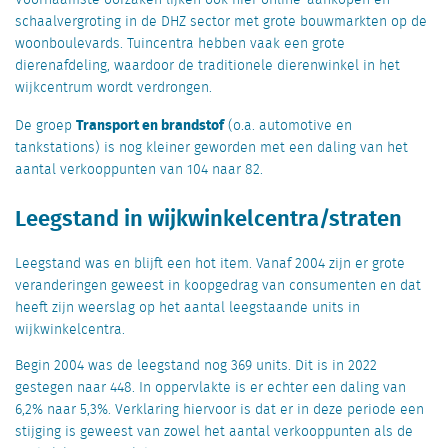
Voornaamste oorzaken lijken ook hier online-aankopen en
schaalvergroting in de DHZ sector met grote bouwmarkten op de
woonboulevards. Tuincentra hebben vaak een grote
dierenafdeling, waardoor de traditionele dierenwinkel in het
wijkcentrum wordt verdrongen.
Transport en brandstof
De groep
(o.a. automotive en
tankstations) is nog kleiner geworden met een daling van het
aantal verkooppunten van 104 naar 82.
Leegstand in wijkwinkelcentra/straten
Leegstand was en blijft een hot item. Vanaf 2004 zijn er grote
veranderingen geweest in koopgedrag van consumenten en dat
heeft zijn weerslag op het aantal leegstaande units in
wijkwinkelcentra.
Begin 2004 was de leegstand nog 369 units. Dit is in 2022
gestegen naar 448. In oppervlakte is er echter een daling van
6,2% naar 5,3%. Verklaring hiervoor is dat er in deze periode een
stijging is geweest van zowel het aantal verkooppunten als de