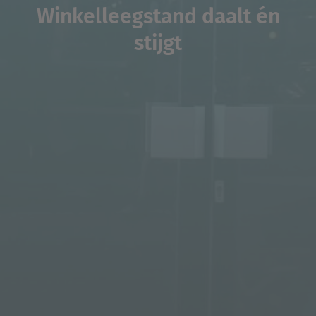
Winkelleegstand daalt én
stijgt