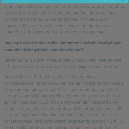
Dit is een logische ontwikkeling. Het V&D faillissement zorgde
voor slechts 63 extra lege panden. Een te verwaarlozen aantal op
de totale voorraad van ruim 200.000 panden. Het aantal lege
winkelmeters dat de V&D achterliet was ruim 350.000 m²,
ongeveer 1% van onze totale winkelvoorraad. Het is dus niet
vreemd dat de leegstand in meters fors is toegenomen.
Hoe kan het dat ondanks alle kommer en kwel van de afgelopen
maanden de leegstand in panden afneemt?
De verklaring is eigenlijk heel simpel. Er verdwijnen méér panden
uit onze winkelvoorraad dan dat er extra leeg kwamen te staan.
De winkelmarkt blijft in beweging. Er komen nieuwe
winkelpanden bij en er verdwijnen panden (sloop, samenvoegen
van panden of nieuwe functie). Zo zijn er in het afgelopen half
jaar ongeveer 3.000 nieuwe winkelpanden bijgekomen. Maar er
zijn ook meer dan 4.000 van die winkelpanden verdwenen. Per
saldo is het afgelopen half jaar de winkelvoorraad dus met 1.000
panden afgenomen. Een deel van die 4.000 panden die uit de
winkelvoorraad verdwenen waren leegstaande panden (1.279). En
van de 3.000 nieuwe panden staan er nog een aantal nu leeg