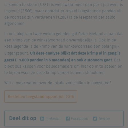
is komen te staan (3.631) is weliswaar méér dan per 1 juli weer is
ingevuld (2.566), maar doordat er zoveel leegstaande panden uit
de voorraad zijn verdwenen (1.288) is de leegstand per saldo
afgenomen.
In ons blog van twee weken geleden gaf Peter Nieland al aan dat
een krimp van de winkelvoorraad onvermijdelijk is. Ook in de
Retailagenda is de krimp van de winkelvoorraad een belangrijk
Uit deze analyse blijkt dat deze krimp al in gang is
uitgangspunt.
gezet (- 1.000 panden in 6 maanden) en ook autonoom gaat
. Dat
biedt dus kansen voor beleidsmakers om hier op in te spelen en
te kijken waar ze deze krimp verder kunnen stimuleren.
Wilt u meer weten over de lokale verschillen in leegstand?
Bestellen leegstandrapport juli 2016
Deel dit op
Linkedin
Facebook
Twitter