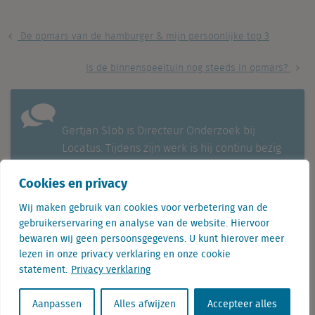
De opmars van de hamburger & mijn persoonlijke top 3
Is de binnenspeeltuin nog steeds in opmars?
Gertjan Slob is Directeur Onderzoek bij
Locatus. Tijdens zijn werk is hij continu bezig
met het analyseren van retaildata. Hierbij
Cookies en privacy
signaleert hij regelmatig opvallende trends en
ontwikkelingen. Hij is dan ook een
Wij maken gebruik van cookies voor verbetering van de
veelgevraagd spreker.
gebruikerservaring en analyse van de website. Hiervoor
bewaren wij geen persoonsgegevens. U kunt hierover meer
lezen in onze privacy verklaring en onze cookie
statement.
Privacy verklaring
Aanpassen
Alles afwijzen
Accepteer alles