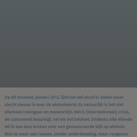
Op dit moment, januari 2012, lijkt het wel alsof er alleen maar
slecht nieuws is over de winkelmarkt. En natuurlijk is het niet
allemaal rozengeur en maneschijn. Het is (internationaal) crisis,
de consument bezuinigt, net als het kabinet. Ondanks alle ellende
wil ik een lans breken voor een genuanceerde kijk op winkels.
Niet zo maar wat roepen, zonder onderbouwing, maar reageren