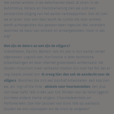
Het aantal winkels in de detailhandel daalt. Al jaren. In de
Automotive, Horeca en Dienstverlening zien we juist een
aanzienlijke stijging van het aantal verkooppunten. Ook dit zien
we al jaren. Voor een deel wordt de ruimte die door winkels
wordt achtergelaten dus gewoon weer ingevuld. Wel verandert
daarmee de kleur van winkels en winkelgebieden, maar is dat
erg?
Wat zijn de dalers en wat zijn de stijgers?
Videotheken, Electro, Banken: ook dit jaar is hun aantal verder
afgenomen. Logisch ook, hun functie is door technische
ontwikkelingen en door internet grotendeels achterhaald. We
zouden misschien meer verbaasd moeten zijn over het feit dat er
Ik vraag hier dan ook de aandacht voor de
nog steeds zoveel zijn.
stijgers
. Branches die zich wel positief ontwikkelen. Aan kop zien
winkels voor hoortoestellen
we, als ‘sign of the time’,
. Een plus
van maar liefst 16% in één jaar tijd. Minder voor de hand liggend
zijn twee andere sterke stijgers: Chocoladewinkels en
Parfumerieën. Ook hier plussen van bijna 10% op jaarbasis.
Zouden we ons volproppen om de crisis te vergeten?