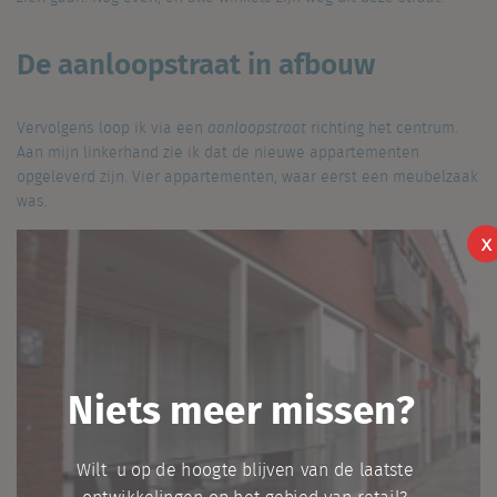
De aanloopstraat in afbouw
Vervolgens loop ik via een
aanloopstraat
richting het centrum.
Aan mijn linkerhand zie ik dat de nieuwe appartementen
opgeleverd zijn. Vier appartementen, waar eerst een meubelzaak
was.
X
Niets meer missen?
Wilt u op de hoogte blijven van de laatste