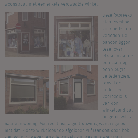
woonstraat, met een enkele verdwaalde winkel.
Deze fotoreeks
staat symbool
voor heden en
verleden. De
panden liggen
tegenover
elkaar, maar de
een laat nog
een vleugje
verleden zien,
terwijl de
ander een
voorbeeld is
van een
winkelpand dat
omgebouwd is
naar een woning. Met recht nostalgie trouwens, want ik geloof
niet dat ik deze winkeldeur de afgelopen vijf jaar ooit open heb
zien gaan. Nog even, en alle winkels zijn weg uit deze straat.