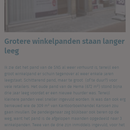
Grotere winkelpanden staan langer
leeg
Ik zie dat het pand van de SNS al weer
verhuurd is,
terwijl een
groot winkelpand er schuin tegenover al weer enkele jaren
leegstaat. Schitterend pand, maar te groot (of te duur?) voor
vele retailers. Het oude pand van de Hema (672 m²) stond bijna
drie jaar leeg voordat er een nieuwe huurder was. Terwijl
kleinere panden veel sneller ingevuld worden. Ik was dan ook erg
benieuwd wie de 309 m² van Kantoorboekhandel Karssen zou
gaan invullen. De pandeigenaar zag blijkbaar ook beren op de
weg, want het pand is de afgelopen maanden opgedeeld naar 3
winkelpanden. Twee van de drie zijn inmiddels ingevuld, voor het