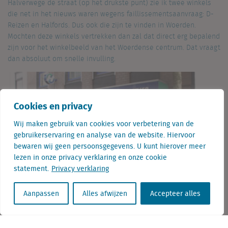
Halverwege de straat (op het drukste punt) zie ik twee winkels
die net in het nieuws waren wegens faillissementsaanvraag: D-
Reizen en Halfords. Dus ook die zijn te vinden in Woerden.
Mochten deze winkels vertrekken dan zal dat direct erg bepalend
zijn voor het winkelbeeld van het Woerdense centrum. Dat vraagt
dan absoluut om snelle invulling.
Cookies en privacy
Wij maken gebruik van cookies voor verbetering van de
gebruikerservaring en analyse van de website. Hiervoor
bewaren wij geen persoonsgegevens. U kunt hierover meer
lezen in onze privacy verklaring en onze cookie
statement.
Privacy verklaring
Aanpassen
Alles afwijzen
Accepteer alles