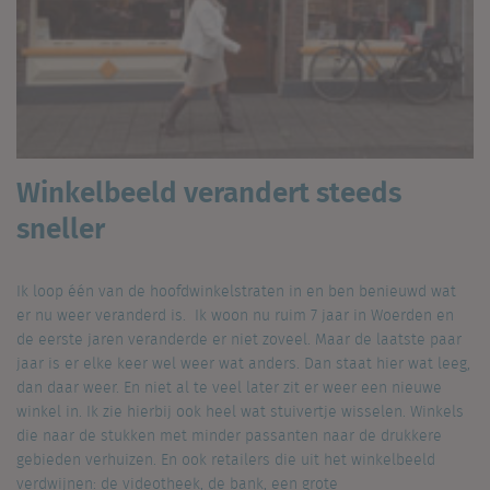
Winkelbeeld verandert steeds
sneller
Ik loop één van de hoofdwinkelstraten in en ben benieuwd wat
er nu weer veranderd is. Ik woon nu ruim 7 jaar in Woerden en
de eerste jaren veranderde er niet zoveel. Maar de laatste paar
jaar is er elke keer wel weer wat anders. Dan staat hier wat leeg,
dan daar weer. En niet al te veel later zit er weer een nieuwe
winkel in. Ik zie hierbij ook heel wat stuivertje wisselen. Winkels
die naar de stukken met minder passanten naar de drukkere
gebieden verhuizen. En ook retailers die uit het winkelbeeld
verdwijnen: de videotheek, de bank, een grote