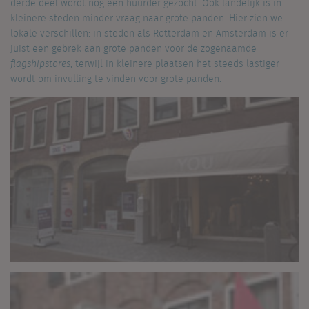
derde deel wordt nog een huurder gezocht. Ook landelijk is in
kleinere steden minder vraag naar grote panden. Hier zien we
lokale verschillen: in steden als Rotterdam en Amsterdam is er
juist een gebrek aan grote panden voor de zogenaamde
flagshipstores
, terwijl in kleinere plaatsen het steeds lastiger
wordt om invulling te vinden voor grote panden.