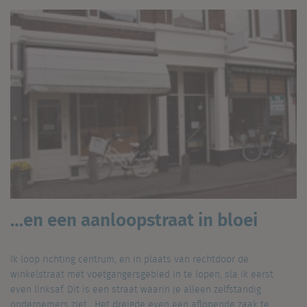
…en een aanloopstraat in bloei
Ik loop richting centrum, en in plaats van rechtdoor de
winkelstraat met voetgangersgebied in te lopen, sla ik eerst
even linksaf. Dit is een straat waarin je alleen zelfstandig
ondernemers ziet. Het dreigde even een aflopende zaak te