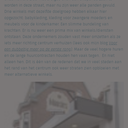
worden in deze straat, maar nu zijn weer alle panden gevuld.
Drie winkels met dezelfde doelgroep hebben elkaar hier
opgezocht: babykleding, kleding voor zwangere moeders en
meubels voor de kinderkamer. Een slimme bundeling van
krachten. Er is nu weer een prima mix van winkels/diensten
ontstaan. Deze ondernemers zouden vast meer omzetten als ze
iets meer richting centrum verhuizen (lees ook mijn blog
Voor
een dubbeltje meer op de eerste rang)
. Maar de veel hogere huren
en de lange huurcontracten houden hen vaak tegen. En niet
alleen hen. Dit is één van de redenen dat we in veel steden aan
het rand van het centrum ook weer straten zien opbloeien met
meer alternatieve winkels.