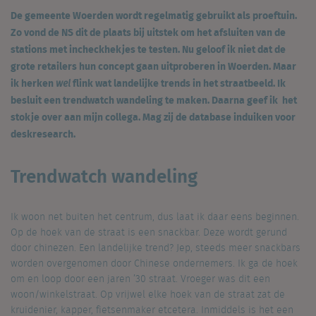
De gemeente Woerden wordt regelmatig gebruikt als proeftuin.
Zo vond de NS dit de plaats bij uitstek om het afsluiten van de
stations met incheckhekjes te testen. Nu geloof ik niet dat de
grote retailers hun concept gaan uitproberen in Woerden. Maar
ik herken
flink wat landelijke trends in het straatbeeld. Ik
wel
besluit een trendwatch wandeling te maken. Daarna geef ik het
stokje over aan mijn collega. Mag zij de database induiken voor
deskresearch.
Trendwatch wandeling
Ik woon net buiten het centrum, dus laat ik daar eens beginnen.
Op de hoek van de straat is een snackbar. Deze wordt gerund
door chinezen. Een landelijke trend? Jep, steeds meer snackbars
worden overgenomen door Chinese ondernemers. Ik ga de hoek
om en loop door een jaren ’30 straat. Vroeger was dit een
woon/winkelstraat. Op vrijwel elke hoek van de straat zat de
kruidenier, kapper, fietsenmaker etcetera. Inmiddels is het een