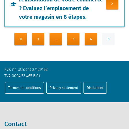
? Evaluez l’emplacement de
votre magasin en 8 étapes.
«
1
…
3
4
5
KvK nr. Utrecht 27129168
TVA 0094.53.465.B.01
Termes et conditions
Privacy statement
Disclaimer
Contact