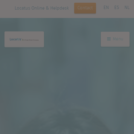
EN
ES
NL
Contact
Locatus Online & Helpdesk
Menu