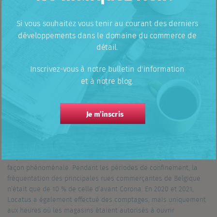
l’avant-corona
Si vous souhaitez vous tenir au courant des derniers
Depuis près de 20 ans, Locatus effectue des comptages de
passants dans 125 zones commerciales aux Pays-Bas et 30 en
développements dans le domaine du commerce de
Belgique. Depuis le début de nos comptages en Belgique, de
détail.
2007 et ce jusqu’en 2019, nous avons vu le nombre de visiteurs
des zones commerciales augmenter de 11% jusqu’en 2012. À
Inscrivez-vous à notre bulletin d'information
partir de 2012, le nombre de visiteurs a commencé à diminuer
et à notre blog.
légèrement, jusqu’à ce qu’en 2019, il soit encore supérieur de 5 %
à celui de 2007.
Je m’inscris
Le nombre de passants pendant le
corona
L’épidémie de Corona a fait chuter le nombre de passants de
façon phénoménale. Pendant les périodes de confinement, la
fréquentation des principales rues commerçantes de Belgique
n’était que de 10 % de celle d’avant Corona. En 2020 et 2021,
Locatus a également effectué des comptages, mais uniquement
aux heures où les magasins étaient autorisés à ouvrir