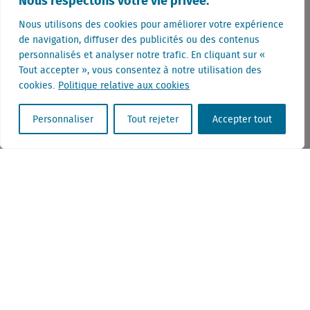
Nous respectons votre vie privée.
Facebook
Nous utilisons des cookies pour améliorer votre expérience
Twitter
de navigation, diffuser des publicités ou des contenus
personnalisés et analyser notre trafic. En cliquant sur «
Tout accepter », vous consentez à notre utilisation des
Malines et Hilversum | Comment deux villes de taille moyenne
sont confrontées aux mêmes questions
cookies.
Politique relative aux cookies
Qu’en est-il de la domination des enseignes en Belgique ?
Personnaliser
Tout rejeter
Accepter tout
Gertjan Slob
Gertjan Slob is the Director of Research at
Locatus. He is responsible for the entire data
course. During his work, he is constantly
analysing data, and frequently flags
interesting trends and developments.