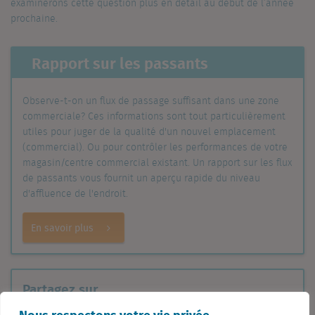
examinerons cette question plus en détail au début de l’année
prochaine.
Rapport sur les passants
Observe-t-on un flux de passage suffisant dans une zone
commerciale? Ces informations sont tout particulièrement
utiles pour juger de la qualité d'un nouvel emplacement
(commercial). Ou pour contrôler les performances de votre
magasin/centre commercial existant. Un rapport sur les flux
de passants vous fournit un aperçu rapide du niveau
d'affluence de l'endroit.
En savoir plus
Partagez sur
Linkedin