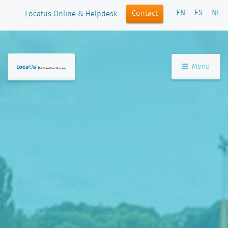
EN
ES
NL
Contact
Locatus Online & Helpdesk
Menu