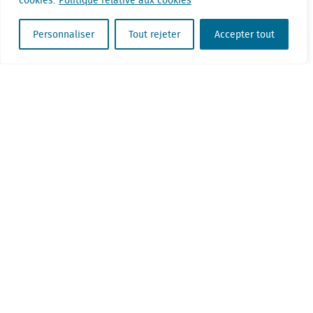
cookies.
Politique relative aux cookies
Personnaliser
Tout rejeter
Accepter tout
Quelles branches se distinguent le plus en Belgique?
Malines et Hilversum | Comment deux villes de taille moyenne
sont confrontées aux mêmes questions
Gertjan Slob
Gertjan Slob is the Director of Research at
Locatus. He is responsible for the entire data
course. During his work, he is constantly
analysing data, and frequently flags
interesting trends and developments.