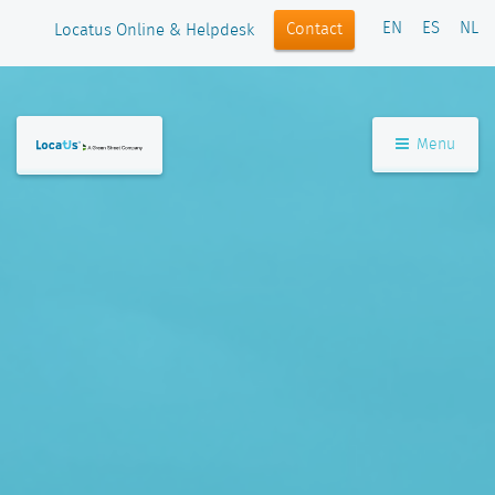
EN
ES
NL
Contact
Locatus Online & Helpdesk
Menu