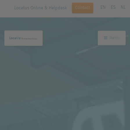
EN
ES
NL
Contact
Locatus Online & Helpdesk
Menu