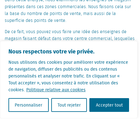
présentes dans ces zones commerciales. Nous faisons cela sur
la base du nombre de points de vente, mais aussi de la
superficie des points de vente.
De ce fait, vous pouvez vous faire une idée des enseignes de
magasin faisant défaut dans votre centre commercial, lesquelles
sont néanmoins présentes dans des centres comparables. Les
Nous respectons votre vie privée.
responsables des centres sauront ainsi quelles enseignes sont
prometteuses pour votre commune.
Nous utilisons des cookies pour améliorer votre expérience
de navigation, diffuser des publicités ou des contenus
personnalisés et analyser notre trafic. En cliquant sur «
Consultez aussi l’une de nos
Tout accepter », vous consentez à notre utilisation des
fiches d’information gratuite :
cookies.
Politique relative aux cookies
Personnaliser
Tout rejeter
Accepter tout
Top 50 des enseignes (gratuit)