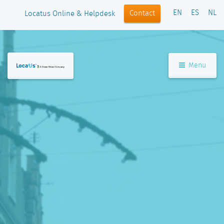
EN
ES
NL
Contact
Locatus Online & Helpdesk
Menu