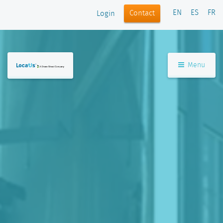
EN
ES
FR
Contact
Login
Menu