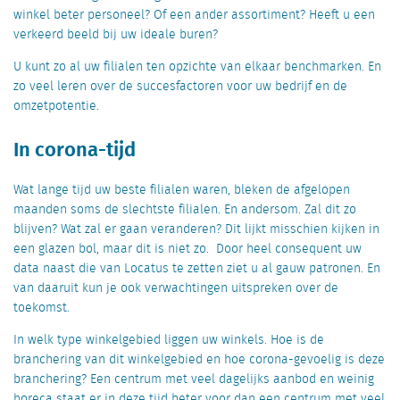
winkel beter personeel? Of een ander assortiment? Heeft u een
verkeerd beeld bij uw ideale buren?
U kunt zo al uw filialen ten opzichte van elkaar benchmarken. En
zo veel leren over de succesfactoren voor uw bedrijf en de
omzetpotentie.
In corona-tijd
Wat lange tijd uw beste filialen waren, bleken de afgelopen
maanden soms de slechtste filialen. En andersom. Zal dit zo
blijven? Wat zal er gaan veranderen? Dit lijkt misschien kijken in
een glazen bol, maar dit is niet zo. Door heel consequent uw
data naast die van Locatus te zetten ziet u al gauw patronen. En
van daaruit kun je ook verwachtingen uitspreken over de
toekomst.
In welk type winkelgebied liggen uw winkels. Hoe is de
branchering van dit winkelgebied en hoe corona-gevoelig is deze
branchering? Een centrum met veel dagelijks aanbod en weinig
horeca staat er in deze tijd beter voor dan een centrum met veel