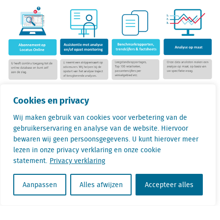
Cookies en privacy
Wij maken gebruik van cookies voor verbetering van de
Gertjan Slob is Directeur Onderzoek bij
gebruikerservaring en analyse van de website. Hiervoor
Locatus. Tijdens zijn werk is hij continu bezig
bewaren wij geen persoonsgegevens. U kunt hierover meer
met het analyseren van retaildata. Hierbij
lezen in onze privacy verklaring en onze cookie
signaleert hij regelmatig opvallende trends en
statement.
Privacy verklaring
ontwikkelingen. Hij is dan ook een
veelgevraagd spreker.
Aanpassen
Alles afwijzen
Accepteer alles