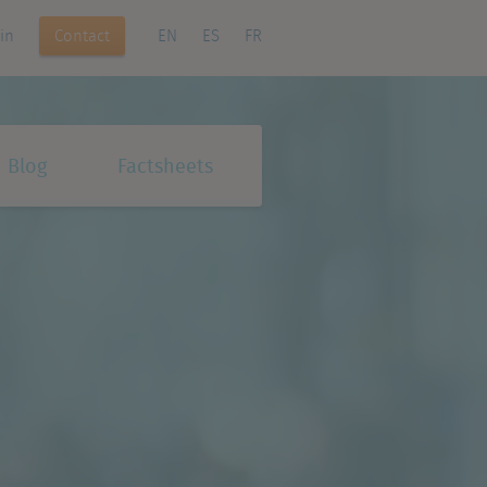
Contact
in
EN
ES
FR
Blog
Factsheets