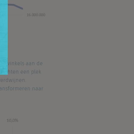
ere winkels aan de
s zochten een plek
verdwijnen.
transformeren naar