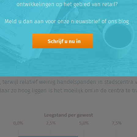
ontwikkelingen op het gebied van retail?
Meld u dan aan voor onze nieuwsbrief of ons blog.
Schrijf u nu in
r de leegstand
 zichtbaar te lijden onder de populariteit van de grot
it is ook terug te zien in de leegstandscijfers. Retailer
, terwijl relatief weinig handelspanden in stadscentra 
aar zo hoog liggen is het moeilijk om in de centra te 