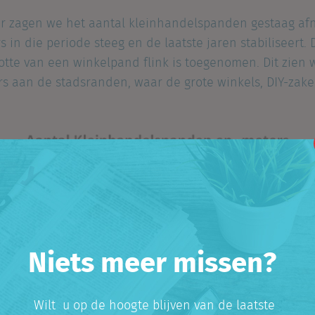
ar zagen we het aantal kleinhandelspanden gestaag afn
 in die periode steeg en de laatste jaren stabiliseert. 
tte van een winkelpand flink is toegenomen. Dit zien w
s aan de stadsranden, waar de grote winkels, DIY-zak
Niets meer missen?
Wilt u op de hoogte blijven van de laatste