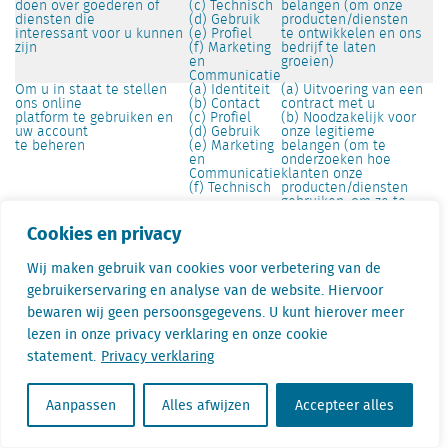
doen over goederen of
(c) Technisch
belangen (om onze
diensten die
(d) Gebruik
producten/diensten
interessant voor u kunnen
(e) Profiel
te ontwikkelen en ons
zijn
(f) Marketing
bedrijf te laten
en
groeien)
Communicatie
Om u in staat te stellen
(a) Identiteit
(a) Uitvoering van een
ons online
(b) Contact
contract met u
platform te gebruiken en
(c) Profiel
(b) Noodzakelijk voor
uw account
(d) Gebruik
onze legitieme
te beheren
(e) Marketing
belangen (om te
en
onderzoeken hoe
Communicatie
klanten onze
(f) Technisch
producten/diensten
gebruiken, om ze te
ontwikkelen en
Cookies en privacy
ons bedrijf te laten
groeien)
Wij maken gebruik van cookies voor verbetering van de
Verandering van doel
gebruikerservaring en analyse van de website. Hiervoor
We zullen uw persoonsgegevens alleen gebruiken voor de
bewaren wij geen persoonsgegevens. U kunt hierover meer
doeleinden waarvoor we ze hebben verzameld, tenzij we
lezen in onze privacy verklaring en onze cookie
redelijkerwijs van mening zijn dat we ze voor een andere reden
statement.
Privacy verklaring
moeten gebruiken en die reden verenigbaar is met het
oorspronkelijke doel. Als we uw persoonlijke gegevens voor een
Aanpassen
Alles afwijzen
Accepteer alles
niet gerelateerd doel moeten gebruiken, zullen we u hiervan op
de hoogte stellen en zullen we uitleggen op welke