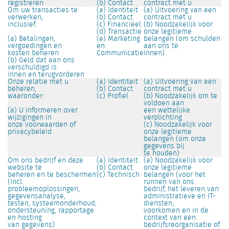
registreren
(b) Contact
contract met u
Om uw transacties te
(a) Identiteit
(a) Uitvoering van een
verwerken,
(b) Contact
contract met u
inclusief:
(c) Financieel
(b) Noodzakelijk voor
(d) Transactie
onze legitieme
(a) Betalingen,
(e) Marketing
belangen (om schulden
vergoedingen en
en
aan ons te
kosten beheren
Communicatie
innen)
(b) Geld dat aan ons
verschuldigd is
innen en terugvorderen
Onze relatie met u
(a) Identiteit
(a) Uitvoering van een
beheren,
(b) Contact
contract met u
waaronder:
(c) Profiel
(b) Noodzakelijk om te
voldoen aan
(a) U informeren over
een wettelijke
wijzigingen in
verplichting
onze voorwaarden of
(c) Noodzakelijk voor
privacybeleid
onze legitieme
belangen (om onze
gegevens bij
te houden)
Om ons bedrijf en deze
(a) Identiteit
(a) Noodzakelijk voor
website te
(b) Contact
onze legitieme
beheren en te beschermen
(c) Technisch
belangen (voor het
(incl.
runnen van ons
probleemoplossingen,
bedrijf, het leveren van
gegevensanalyse,
administratieve en IT-
testen, systeemonderhoud,
diensten,
ondersteuning, rapportage
voorkomen en in de
en hosting
context van een
van gegevens)
bedrijfsreorganisatie of