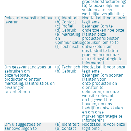
groepsherstructurering)
(b) Noodzakelijk om te
voldoen aan een
wettelijke verplichting
Relevante website-inhoud
(a) Identiteit
Noodzakelijk voor onze
leveren
(b) Contact
legitieme
(c) Profiel
belangen (om te
(d) Gebruik
onderzoeken hoe onze
(e) Marketing
klanten onze
en
producten/diensten
Communicatie
gebruiken, om ze te
(f) Technisch
ontwikkelen, om
ons bedrijf te laten
groeien en om onze
marketingstrategie te
informeren)
Om gegevensanalyses te
(a) Technisch
Noodzakelijk voor onze
gebruiken om
(b) Gebruik
legitieme
onze website,
belangen (om soorten
producten/diensten,
klanten voor
marketing, klantrelaties en
onze producten en
ervaringen
diensten te
te verbeteren
definiëren, om onze
website relevant
en bijgewerkt te
houden, om ons
bedrijf te ontwikkelen
en om onze
marketingstrategie te
informeren)
Om u suggesties en
(a) Identiteit
Noodzakelijk voor onze
aanbevelingen te
(b) Contact
legitieme