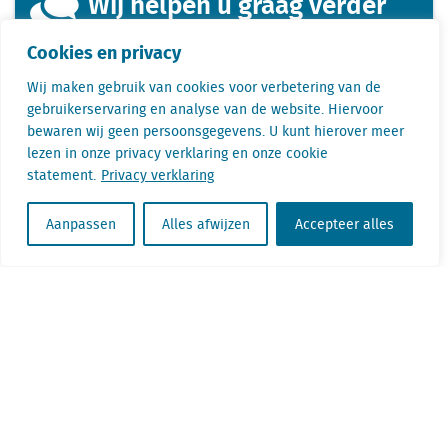
Wij helpen u graag verder
Cookies en privacy
Wilt u meer weten over onze data, rapporten
Wij maken gebruik van cookies voor verbetering van de
of applicaties?
gebruikerservaring en analyse van de website. Hiervoor
Bel of mail ons met uw vraag.
bewaren wij geen persoonsgegevens. U kunt hierover meer
lezen in onze privacy verklaring en onze cookie
Björn Jansen: bjorn.jansen@locatus.com
statement.
Privacy verklaring
Julian Schram: julian.schram@locatus.com
Mardi Kok: mardi.kok@locatus.com
Aanpassen
Alles afwijzen
Accepteer alles