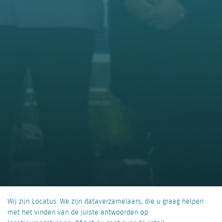
Wij zijn Locatus. We zijn dataverzamelaars, die u graag helpen
met het vinden van de juiste antwoorden op