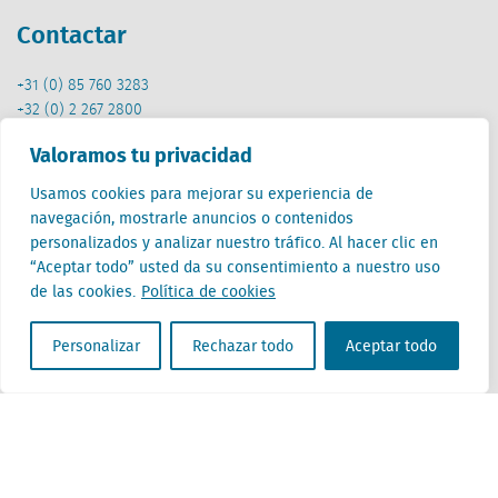
Contactar
+31 (0) 85 760 3283
+32 (0) 2 267 2800
es@locatus.com
Valoramos tu privacidad
Oficina
Usamos cookies para mejorar su experiencia de
navegación, mostrarle anuncios o contenidos
personalizados y analizar nuestro tráfico. Al hacer clic en
Países Bajos (HQ)
“Aceptar todo” usted da su consentimiento a nuestro uso
Creative Valley
de las cookies.
Política de cookies
Stationsplein 32
3511 ED Utrecht
Personalizar
Rechazar todo
Aceptar todo