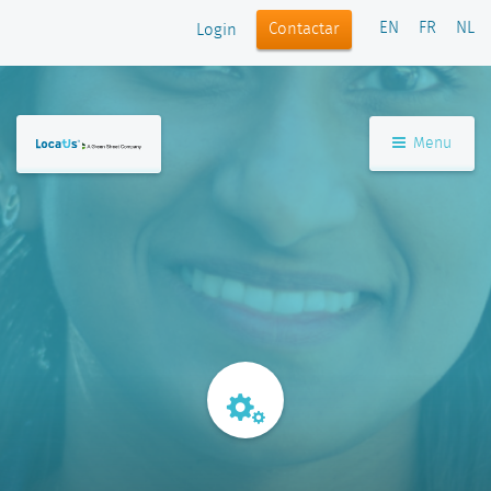
EN
FR
NL
Contactar
Login
Menu