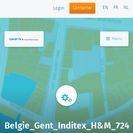
EN
FR
NL
Contactar
Login
Menu
Belgie_Gent_Inditex_H&M_724