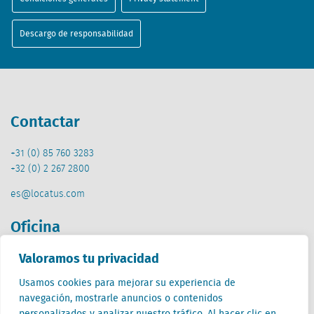
Descargo de responsabilidad
Contactar
+31 (0) 85 760 3283
+32 (0) 2 267 2800
es@locatus.com
Oficina
Valoramos tu privacidad
Países Bajos (HQ)
Creative Valley
Usamos cookies para mejorar su experiencia de
Stationsplein 32
navegación, mostrarle anuncios o contenidos
3511 ED Utrecht
personalizados y analizar nuestro tráfico. Al hacer clic en