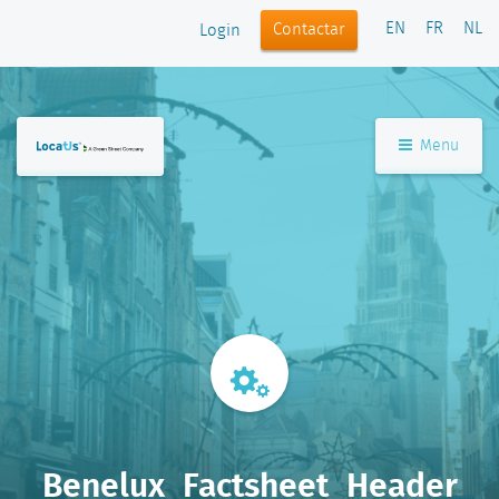
EN
FR
NL
Contactar
Login
Menu
Benelux_Factsheet_Header