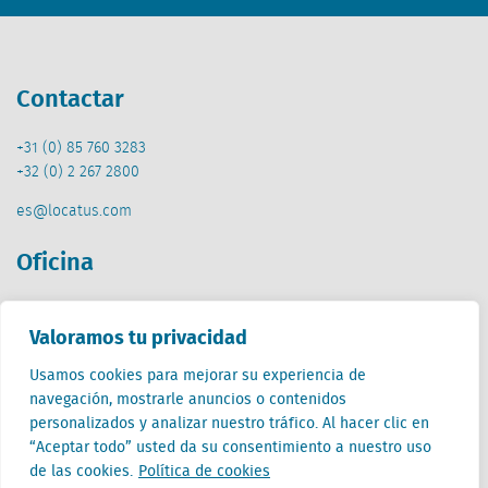
Contactar
+31 (0) 85 760 3283
+32 (0) 2 267 2800
es@locatus.com
Oficina
Países Bajos (HQ)
Valoramos tu privacidad
Creative Valley
Stationsplein 32
Usamos cookies para mejorar su experiencia de
3511 ED Utrecht
navegación, mostrarle anuncios o contenidos
personalizados y analizar nuestro tráfico. Al hacer clic en
“Aceptar todo” usted da su consentimiento a nuestro uso
de las cookies.
Política de cookies