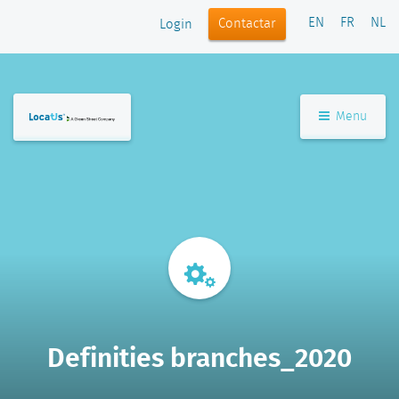
EN
FR
NL
Contactar
Login
Menu
Definities branches_2020