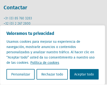
Contactar
+31 (0) 85 760 3283
+32 (0) 2 267 2800
es@locatus.com
Valoramos tu privacidad
Oficina
Usamos cookies para mejorar su experiencia de
navegación, mostrarle anuncios o contenidos
personalizados y analizar nuestro tráfico. Al hacer clic en
Países Bajos (HQ)
“Aceptar todo” usted da su consentimiento a nuestro uso
Creative Valley
de las cookies.
Política de cookies
Stationsplein 32
3511 ED Utrecht
Personalizar
Rechazar todo
Aceptar todo