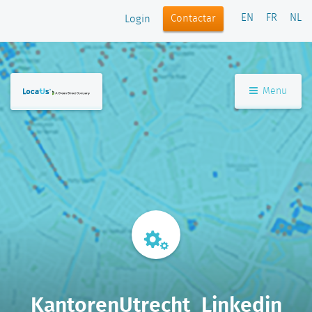
EN
FR
NL
Contactar
Login
Menu
KantorenUtrecht_Linkedin