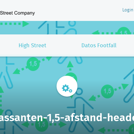
Login
High Street
Datos Footfall
assanten-1,5-afstand-head