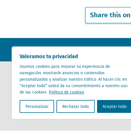
Share this on
Valoramos tu privacidad
Usamos cookies para mejorar su experiencia de
navegación, mostrarle anuncios o contenidos
personalizados y analizar nuestro tráfico. Al hacer clic en
Contactar
“Aceptar todo” usted da su consentimiento a nuestro uso
de las cookies.
Política de cookies
+31 (0) 85 760 3283
+32 (0) 2 267 2800
Personalizar
Rechazar todo
Aceptar todo
es@locatus.com