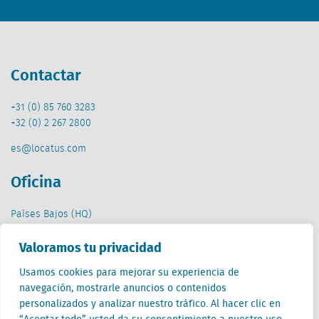
Contactar
+31 (0) 85 760 3283
+32 (0) 2 267 2800
es@locatus.com
Oficina
Países Bajos (HQ)
Creative Valley
Valoramos tu privacidad
Stationsplein 32
3511 ED Utrecht
Usamos cookies para mejorar su experiencia de
navegación, mostrarle anuncios o contenidos
personalizados y analizar nuestro tráfico. Al hacer clic en