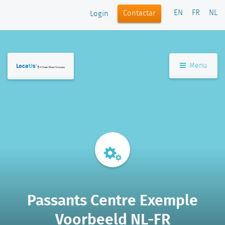
EN
FR
NL
Contactar
Login
Menu
Passants Centre Exemple
Voorbeeld NL-FR