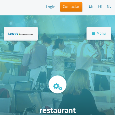
EN
FR
NL
Contactar
Login
Menu
restaurant