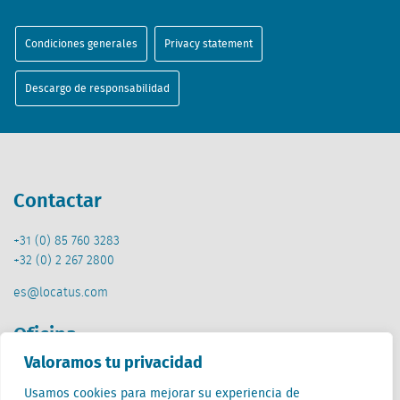
Condiciones generales
Privacy statement
Descargo de responsabilidad
Contactar
+31 (0) 85 760 3283
+32 (0) 2 267 2800
es@locatus.com
Oficina
Valoramos tu privacidad
Países Bajos (HQ)
Usamos cookies para mejorar su experiencia de
Creative Valley