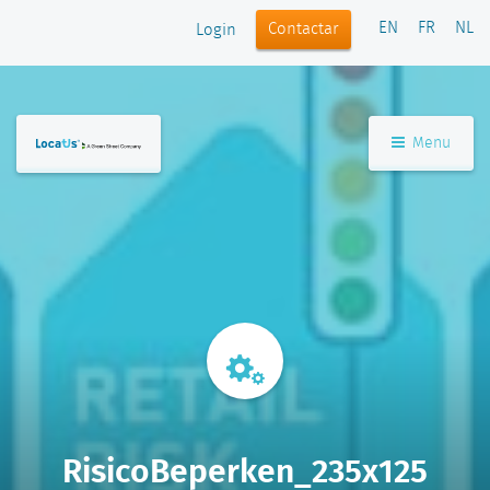
EN
FR
NL
Contactar
Login
Menu
RisicoBeperken_235x125