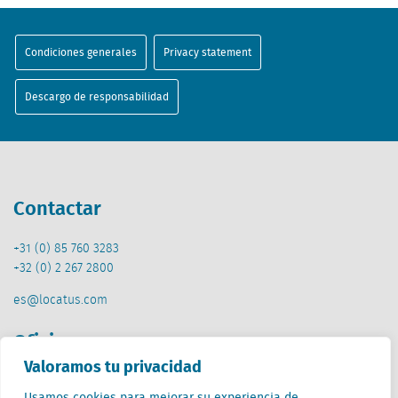
Condiciones generales
Privacy statement
Descargo de responsabilidad
Contactar
+31 (0) 85 760 3283
+32 (0) 2 267 2800
es@locatus.com
Oficina
Valoramos tu privacidad
Países Bajos (HQ)
Usamos cookies para mejorar su experiencia de