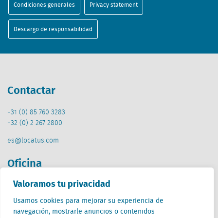
Condiciones generales
Privacy statement
Descargo de responsabilidad
Contactar
+31 (0) 85 760 3283
+32 (0) 2 267 2800
es@locatus.com
Oficina
Valoramos tu privacidad
Países Bajos (HQ)
Creative Valley
Usamos cookies para mejorar su experiencia de
Stationsplein 32
navegación, mostrarle anuncios o contenidos
3511 ED Utrecht