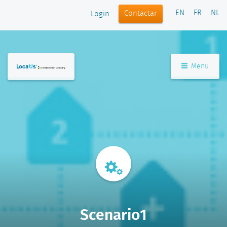
EN
FR
NL
Contactar
Login
Menu
Scenario1