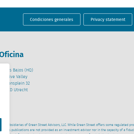
Condiciones generales
Privacy statement
Oficina
Países Bajos (HQ)
Creative Valley
Stationsplein 32
3511 ED Utrecht
wned subsidiaries of Green Street Advisors, LLC. While Green Street offers some regulated pr
al News publications are not provided as an investment advisor nor in the capacity of a fidu