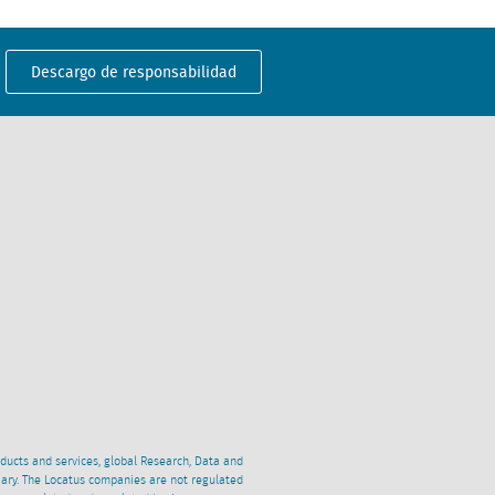
Descargo de responsabilidad
oducts and services, global Research, Data and
ciary. The Locatus companies are not regulated