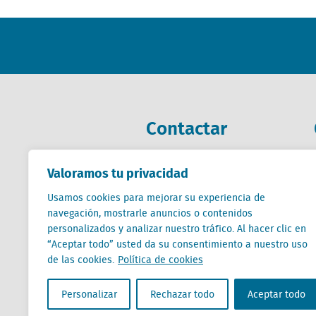
Contactar
+31 (0) 85 760 3283
Valoramos tu privacidad
+32 (0) 2 267 2800
Usamos cookies para mejorar su experiencia de
es@locatus.com
navegación, mostrarle anuncios o contenidos
personalizados y analizar nuestro tráfico. Al hacer clic en
“Aceptar todo” usted da su consentimiento a nuestro uso
de las cookies.
Política de cookies
Personalizar
Rechazar todo
Aceptar todo
Locatus B.V. and Locatus Belgie B.V. are wholly-o
Analytics products along with Green Street’s glob