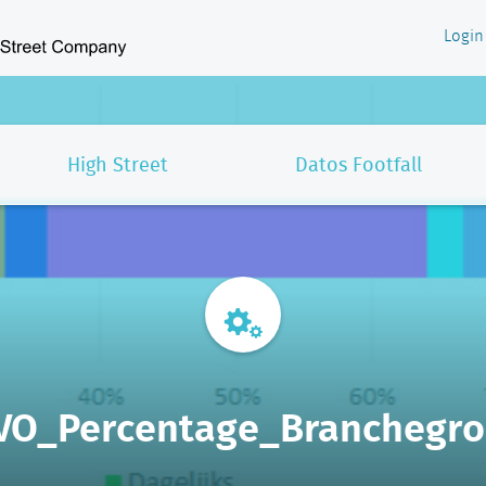
Login
High Street
Datos Footfall
O_Percentage_Branchegr