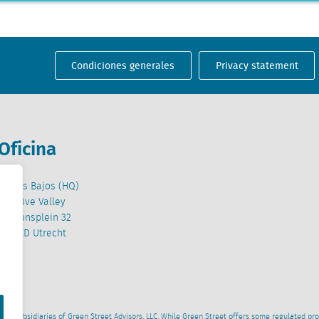
Condiciones generales
Privacy statement
Oficina
Países Bajos (HQ)
Creative Valley
Stationsplein 32
3511 ED Utrecht
wned subsidiaries of Green Street Advisors, LLC. While Green Street offers some regulated pr