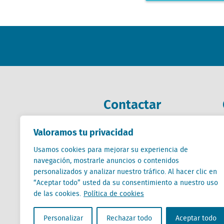
Contactar
Valoramos tu privacidad
+31 (0) 85 760 3283
+32 (0) 2 267 2800
Usamos cookies para mejorar su experiencia de
es@locatus.com
navegación, mostrarle anuncios o contenidos
personalizados y analizar nuestro tráfico. Al hacer clic en
“Aceptar todo” usted da su consentimiento a nuestro uso
de las cookies.
Política de cookies
Personalizar
Rechazar todo
Aceptar todo
Locatus B.V. and Locatus Belgie B.V. are wholly-o