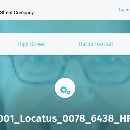
Login
High Street
Datos Footfall
001_Locatus_0078_6438_H