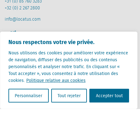
+31 (0) 85 760 3283
+32 (0) 2 267 2800
info@locatus.com
Offices
Nous respectons votre vie privée.
Pays-Bas (siège)
Nous utilisons des cookies pour améliorer votre expérience
Creative Valley
de navigation, diffuser des publicités ou des contenus
Stationsplein 32
personnalisés et analyser notre trafic. En cliquant sur «
3511 ED Utrecht
Tout accepter », vous consentez à notre utilisation des
cookies.
Politique relative aux cookies
Belgique
Rue Cantersteen 47
1000 Bruxelles
Personnaliser
Tout rejeter
Accepter tout
Locatus B.V. and Locatus Belgie B.V. are wholly-owned subsidiaries of Green Street