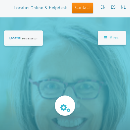
EN
ES
NL
Contact
Locatus Online & Helpdesk
Menu