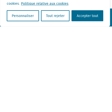
cookies.
Politique relative aux cookies
Personnaliser
Tout rejeter
Accepter tout
KvK nr. Utrecht 27129168
TVA 0094.53.465.B.01
Termes et conditions
Privacy statement
Disclaimer
Contact
+31 (0) 85 760 3283
+32 (0) 2 267 2800
info@locatus.com
Offices