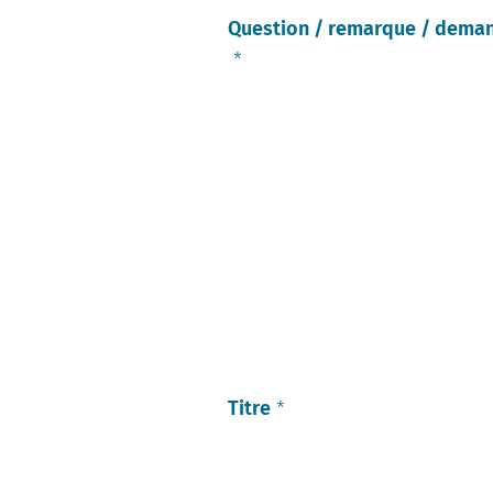
Question / remarque / deman
*
Titre
*