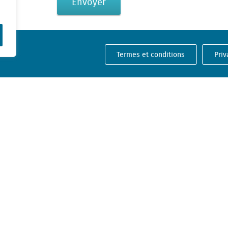
Termes et conditions
Priv
Offices
Belgique
Pays-Bas (siège)
Rue Cantersteen 47
Creative Valley
1000 Bruxelles
Stationsplein 32
3511 ED Utrecht