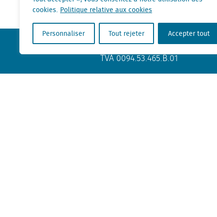
cookies.
Politique relative aux cookies
Personnaliser
Tout rejeter
Accepter tout
KvK nr. Utrecht 27129168
TVA 0094.53.465.B.01
Contact
+31 (0) 85 760 3283
+32 (0) 2 267 2800
info@locatus.com