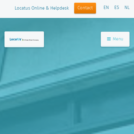
EN
ES
NL
Contact
Locatus Online & Helpdesk
Menu