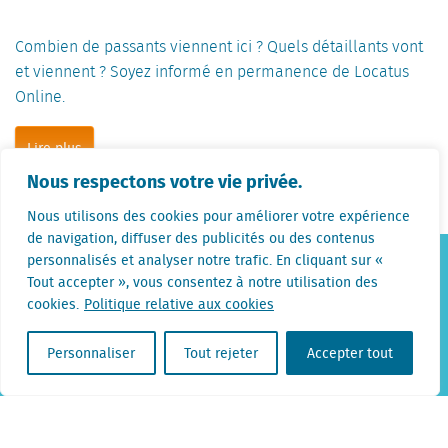
Combien de passants viennent ici ? Quels détaillants vont
et viennent ? Soyez informé en permanence de Locatus
Online.
Lire plus
Nous respectons votre vie privée.
Nous utilisons des cookies pour améliorer votre expérience
de navigation, diffuser des publicités ou des contenus
personnalisés et analyser notre trafic. En cliquant sur «
Tout accepter », vous consentez à notre utilisation des
cookies.
Politique relative aux cookies
Jour après jour nos collaborateurs
sur le terrain rassemblent des
Personnaliser
Tout rejeter
Accepter tout
informations pour vous